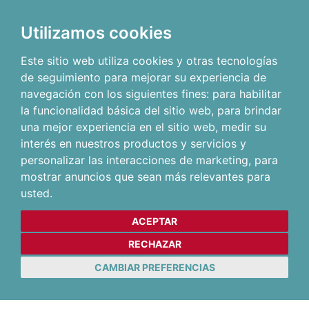
Utilizamos cookies
Este sitio web utiliza cookies y otras tecnologías
de seguimiento para mejorar su experiencia de
navegación con los siguientes fines:
para habilitar
la funcionalidad básica del sitio web
,
para brindar
una mejor experiencia en el sitio web
,
medir su
interés en nuestros productos y servicios y
personalizar las interacciones de marketing
,
para
mostrar anuncios que sean más relevantes para
usted
.
ACEPTAR
RECHAZAR
CAMBIAR PREFERENCIAS