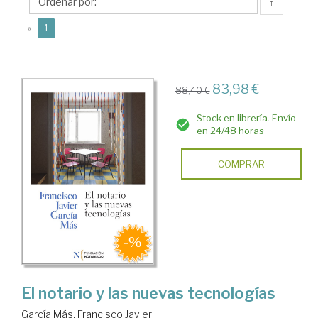
Francisco
↑
Javier
(current)
«
1
83,98 €
88,40 €
Stock en librería. Envío
en 24/48 horas
COMPRAR
El notario y las nuevas tecnologías
García Más, Francisco Javier