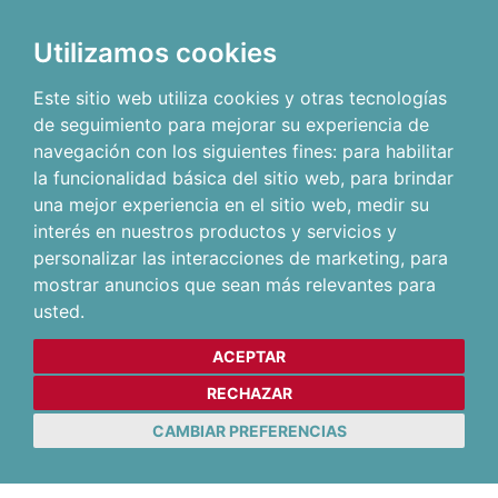
Utilizamos cookies
Este sitio web utiliza cookies y otras tecnologías
de seguimiento para mejorar su experiencia de
navegación con los siguientes fines:
para habilitar
la funcionalidad básica del sitio web
,
para brindar
una mejor experiencia en el sitio web
,
medir su
interés en nuestros productos y servicios y
personalizar las interacciones de marketing
,
para
mostrar anuncios que sean más relevantes para
usted
.
ACEPTAR
RECHAZAR
CAMBIAR PREFERENCIAS