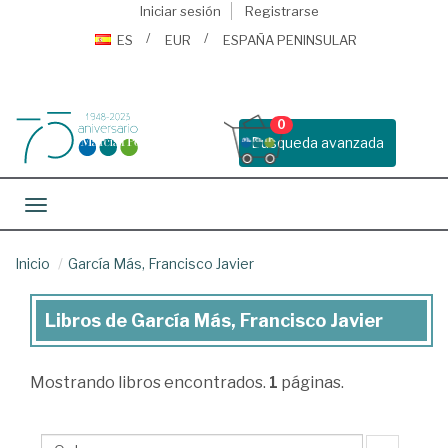
Iniciar sesión
Registrarse
ES
EUR
ESPAÑA PENINSULAR
0
Busqueda avanzada
Toggle navigation
Inicio
García Más, Francisco Javier
Libros de García Más, Francisco Javier
Libros
de
Mostrando
libros encontrados.
1
páginas.
García
Más,