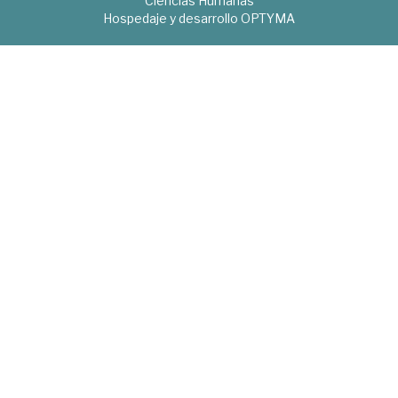
Ciencias Humanas
Hospedaje y desarrollo
OPTYMA