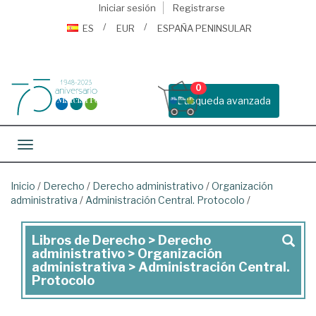
Iniciar sesión
Registrarse
ES
EUR
ESPAÑA PENINSULAR
0
Busqueda avanzada
Toggle navigation
Inicio
/
Derecho
/
Derecho administrativo
/
Organización
administrativa
/
Administración Central. Protocolo
/
Libros de Derecho > Derecho
Libros
administrativo > Organización
de
administrativa > Administración Central.
Protocolo
Derecho
>