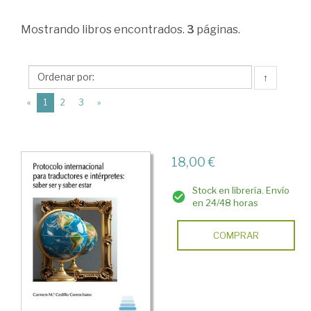
Derecho
Mostrando
libros encontrados.
3
páginas.
administrativo
>
Organización
↑
administrativa
(current)
«
1
2
3
»
>
Administración
18,00 €
Central.
Protocolo
Stock en librería. Envío
en 24/48 horas
COMPRAR