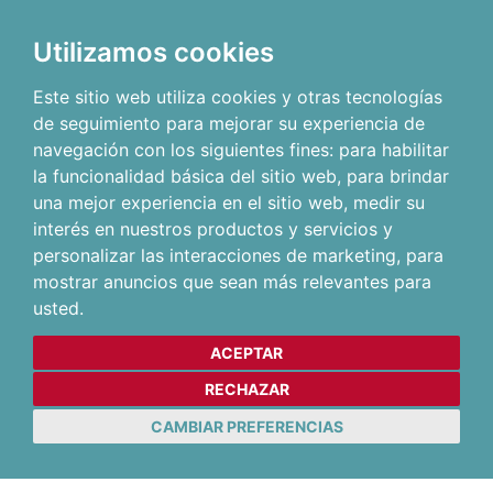
Utilizamos cookies
Este sitio web utiliza cookies y otras tecnologías
de seguimiento para mejorar su experiencia de
navegación con los siguientes fines:
para habilitar
la funcionalidad básica del sitio web
,
para brindar
una mejor experiencia en el sitio web
,
medir su
interés en nuestros productos y servicios y
personalizar las interacciones de marketing
,
para
mostrar anuncios que sean más relevantes para
usted
.
ACEPTAR
RECHAZAR
CAMBIAR PREFERENCIAS