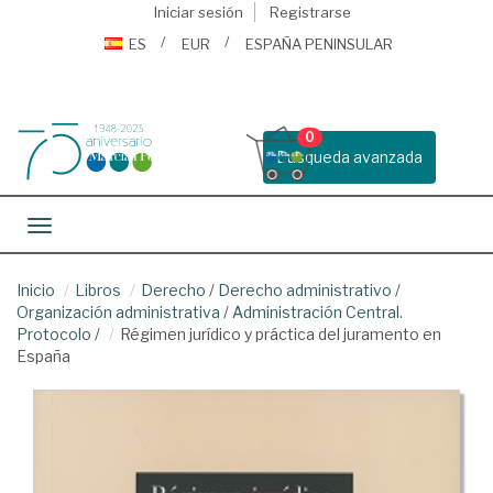
Iniciar sesión
Registrarse
ES
EUR
ESPAÑA PENINSULAR
0
Busqueda avanzada
Toggle navigation
Inicio
Libros
Derecho
/
Derecho administrativo
/
Organización administrativa
/
Administración Central.
Protocolo
/
Régimen jurídico y práctica del juramento en
España