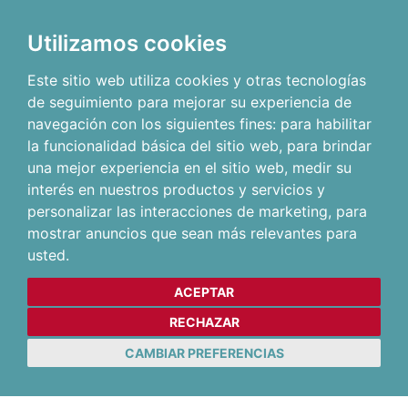
Utilizamos cookies
Este sitio web utiliza cookies y otras tecnologías
de seguimiento para mejorar su experiencia de
navegación con los siguientes fines:
para habilitar
la funcionalidad básica del sitio web
,
para brindar
una mejor experiencia en el sitio web
,
medir su
interés en nuestros productos y servicios y
personalizar las interacciones de marketing
,
para
mostrar anuncios que sean más relevantes para
usted
.
ACEPTAR
RECHAZAR
CAMBIAR PREFERENCIAS