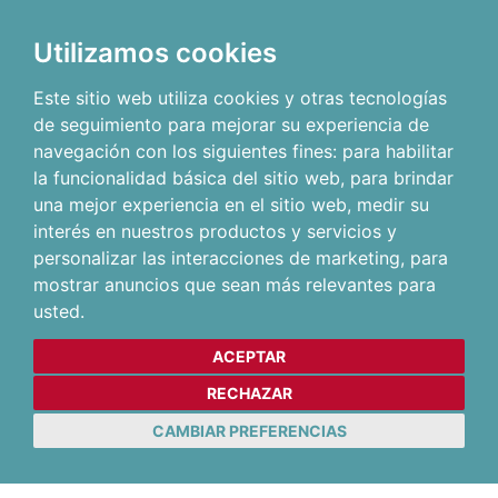
Utilizamos cookies
Este sitio web utiliza cookies y otras tecnologías
de seguimiento para mejorar su experiencia de
navegación con los siguientes fines:
para habilitar
la funcionalidad básica del sitio web
,
para brindar
una mejor experiencia en el sitio web
,
medir su
interés en nuestros productos y servicios y
personalizar las interacciones de marketing
,
para
mostrar anuncios que sean más relevantes para
usted
.
ACEPTAR
RECHAZAR
CAMBIAR PREFERENCIAS