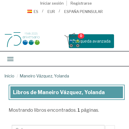
Iniciar sesión
Registrarse
ES
EUR
ESPAÑA PENINSULAR
0
Busqueda avanzada
Toggle navigation
Inicio
Maneiro Vázquez, Yolanda
Libros de Maneiro Vázquez, Yolanda
Libros
de
Mostrando
libros encontrados.
1
páginas.
Maneiro
Vázquez,