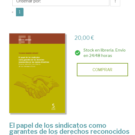
Yolanda
↑
(current)
«
1
20,00 €
Stock en librería. Envío
en 24/48 horas
COMPRAR
El papel de los sindicatos como
garantes de los derechos reconocidos