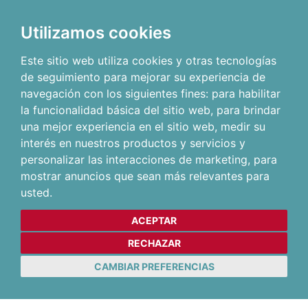
Utilizamos cookies
Este sitio web utiliza cookies y otras tecnologías
de seguimiento para mejorar su experiencia de
navegación con los siguientes fines:
para habilitar
la funcionalidad básica del sitio web
,
para brindar
una mejor experiencia en el sitio web
,
medir su
interés en nuestros productos y servicios y
personalizar las interacciones de marketing
,
para
mostrar anuncios que sean más relevantes para
usted
.
ACEPTAR
RECHAZAR
CAMBIAR PREFERENCIAS