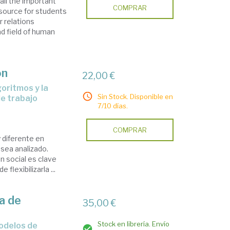
ll the important
COMPRAR
esource for students
r relations
ad field of human
ón
22,00 €
Sin Stock. Disponible en
de trabajo
7/10 días.
COMPRAR
 diferente en
sea analizado.
n social es clave
flexibilizarla ...
a de
35,00 €
Stock en librería. Envío