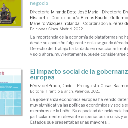
negocio
Director/a.
Miranda Boto, José María
Director/a.
Br
Elisabeth
Coordinador/a.
Barrios Baudor, Guillermo
Maneiro Vázquez, Yolanda
Coordinador/a.
Pérez de
Ediciones Cinca. Madrid, 2022
La importancia de la economía de plataformas no h
desde su aparición fulgurante en la segunda década d
Derecho del Trabajo ha tardado en reaccionar fren
y solo ahora, muy lentamente, puede considerarse q
El impacto social de la goberna
europea
Pérez del Prado, Daniel
Prologuista.
Casas Baamond
Editorial Tirant lo Blanch. Valencia, 2021
La gobernanza económica europea ha venido dete
muy significativa las políticas económicas y social
miembros de la Unión. Su capacidad de incidencia ha
particularmente relevante en períodos de crisis y en
Estados que presentaban unas mayores ...