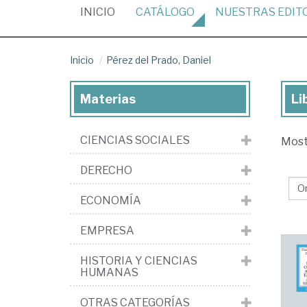
(CURRENT)
INICIO
CATÁLOGO
NUESTRAS
EDIT
Inicio
Pérez del Prado, Daniel
Materias
Li
Lib
de
CIENCIAS SOCIALES
Mos
Pé
del
DERECHO
Pra
ECONOMÍA
Dan
EMPRESA
HISTORIA Y CIENCIAS
HUMANAS
OTRAS CATEGORÍAS