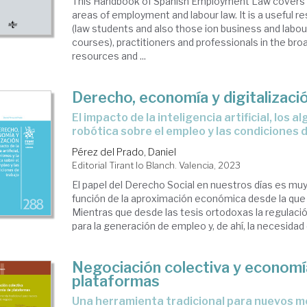
This Handbook of Spanish Employment Law covers a
areas of employment and labour law. It is a useful r
(law students and also those ion business and labou
courses), practitioners and professionals in the bro
resources and ...
Derecho, economía y digitalizaci
el impacto de la inteligencia artificial, los algoritmos y la
robótica sobre el empleo y las condiciones 
Pérez del Prado, Daniel
Editorial Tirant lo Blanch. Valencia, 2023
El papel del Derecho Social en nuestros días es muy
función de la aproximación económica desde la que 
Mientras que desde las tesis ortodoxas la regulació
para la generación de empleo y, de ahí, la necesidad de 
Negociación colectiva y economí
plataformas
una herramienta tradicional para nuevos modelos de