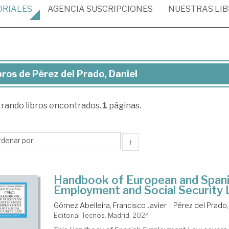
ORIALES
AGENCIA
SUSCRIPCIONES
NUESTRAS
LI
bros de Pérez del Prado, Daniel
ros
trando
libros encontrados.
1
páginas.
rez
do,
↑
iel
Handbook of European and Span
Employment and Social Security
Gómez Abelleira, Francisco Javier
Pérez del Prado,
Editorial Tecnos. Madrid, 2024