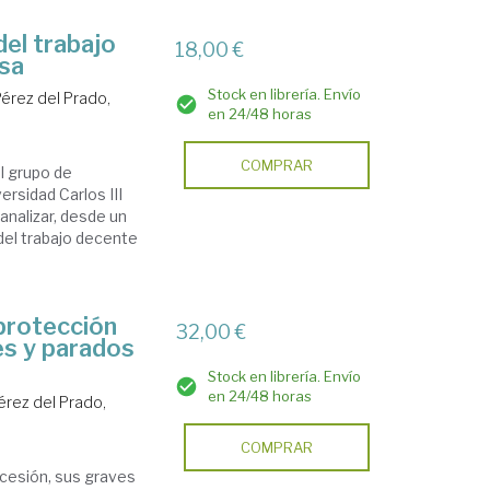
del trabajo
18,00 €
esa
Stock en librería. Envío
érez del Prado,
en 24/48 horas
COMPRAR
el grupo de
ersidad Carlos III
analizar, desde un
 del trabajo decente
protección
32,00 €
es y parados
Stock en librería. Envío
en 24/48 horas
érez del Prado,
COMPRAR
ecesión, sus graves