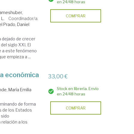
en 24/48 horas
ameshuber,
COMPRAR
 L.
Coordinador/a.
l Prado, Daniel
a dejado de crecer
el siglo XXI. El
te a este fenómeno
ue empieza a ...
nza económica
33,00 €
Stock en librería. Envío
e, María Emilia
en 24/48 horas
rminando de forma
COMPRAR
es de los Estados
 sido
 relación a los