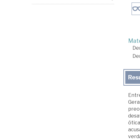
Mate
De
De
Res
Entre
Gera
preo
desaf
ótica
acusa
verda