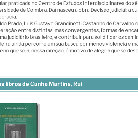
lar praticada no Centro de Estudos Interdisciplinares do s
rsidade de Coimbra. Daí nasceu a obra Decisão judicial: a cul
cracia.
ldo Prado, Luis Gustavo Grandinetti Castanho de Carvalho e
eração entre distintas, mas convergentes, formas de enca
ma judiciário brasileiro, e contribuir para solidificar os c
leira ainda percorre em sua busca por menos violência e mai
no que seja, nessa direção, é motivo de alegria que se dese
s libros de Cunha Martins, Rui