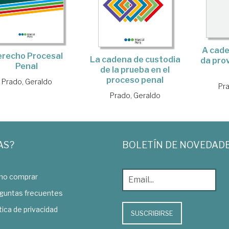
A cade
recho Procesal
La cadena de custodia
da pro
Penal
de la prueba en el
proceso penal
Prado, Geraldo
Pra
Prado, Geraldo
AS?
BOLETÍN DE NOVEDAD
o comprar
guntas frecuentes
tica de privacidad
SUSCRIBIRSE