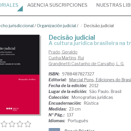
ORIALES
AGENCIA
SUSCRIPCIONES
NUESTRAS
LI
cho jurisdiccional
/
Organización judicial
/
Decisão judicial
Decisão judicial
a cultura jurídica brasileira na
Prado, Geraldo
Cunha Martins, Rui
Grandinetti Castanho de Carvalho, L. G.
ISBN:
9788487827327
Editorial:
Marcial Pons, Ediciones do Brasi
Fecha de la edición:
2012
Lugar de la edición:
São Paulo. Brasil
Colección:
Monografias jurídicas
Encuadernación:
Rústica
Medidas:
23 cm
Nº Pág.:
137
Idiomas:
Portugués