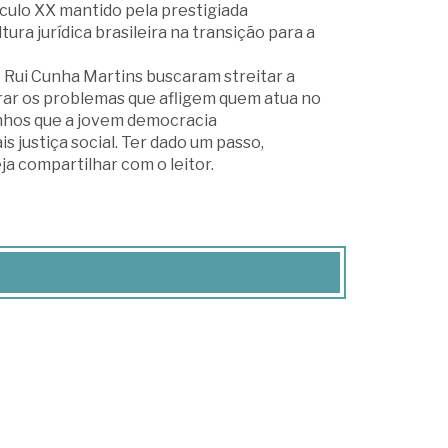
éculo XX mantido pela prestigiada
tura jurídica brasileira na transição para a
 Rui Cunha Martins buscaram streitar a
rar os problemas que afligem quem atua no
aminhos que a jovem democracia
s justiça social. Ter dado um passo,
ja compartilhar com o leitor.