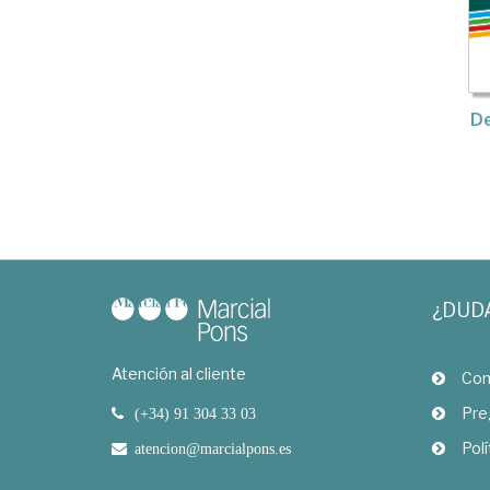
De
¿DUD
Atención al cliente
Com
Pre
(+34) 91 304 33 03
Polí
atencion@marcialpons.es