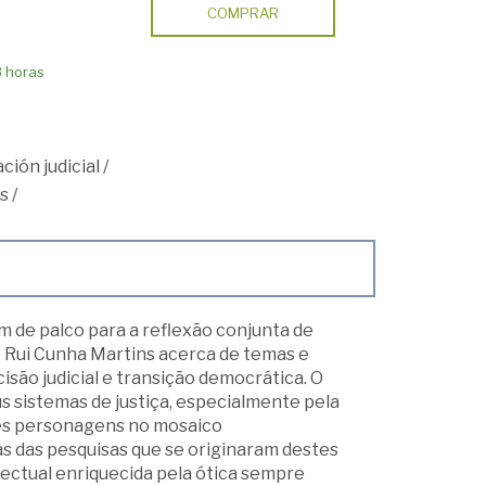
COMPRAR
8 horas
ción judicial
/
s
/
m de palco para a reflexão conjunta de
e Rui Cunha Martins acerca de temas e
ão judicial e transição democrática. O
s sistemas de justiça, especialmente pela
ntes personagens no mosaico
ias das pesquisas que se originaram destes
electual enriquecida pela ótica sempre