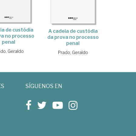
ia de custódia
A cadeia de custódia
va no processo
da prova no processo
penal
penal
do, Geraldo
Prado, Geraldo
ES
SÍGUENOS EN