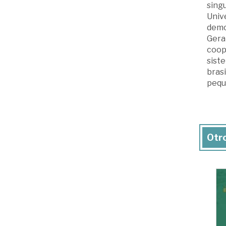
singu
Unive
demo
Gera
coop
siste
brasi
peque
Otro