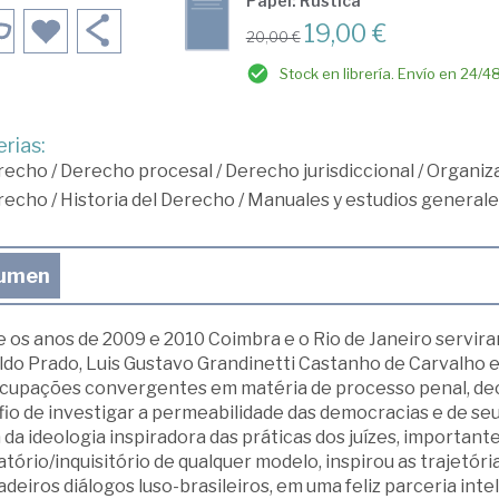
Papel: Rústica
19,00 €
20,00 €
Stock en librería. Envío en 24/4
rias:
recho
/
Derecho procesal
/
Derecho jurisdiccional
/
Organiza
recho
/
Historia del Derecho
/
Manuales y estudios generale
umen
 os anos de 2009 e 2010 Coimbra e o Rio de Janeiro servira
ldo Prado, Luis Gustavo Grandinetti Castanho de Carvalho 
cupações convergentes em matéria de processo penal, decis
io de investigar a permeabilidade das democracias e de seu
 da ideologia inspiradora das práticas dos juízes, importa
tório/inquisitório de qualquer modelo, inspirou as trajetór
deiros diálogos luso-brasileiros, em uma feliz parceria int