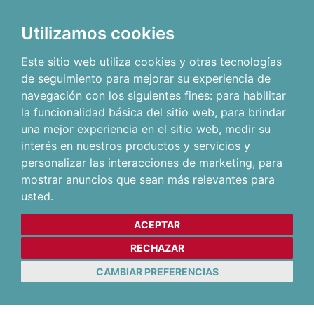
Utilizamos cookies
Este sitio web utiliza cookies y otras tecnologías
de seguimiento para mejorar su experiencia de
navegación con los siguientes fines:
para habilitar
la funcionalidad básica del sitio web
,
para brindar
una mejor experiencia en el sitio web
,
medir su
interés en nuestros productos y servicios y
personalizar las interacciones de marketing
,
para
mostrar anuncios que sean más relevantes para
usted
.
ACEPTAR
RECHAZAR
CAMBIAR PREFERENCIAS