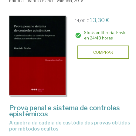
Editorial Tirant lo Blanch. Valencia, 2016
13,30 €
14,00 €
Stock en librería. Envío
en 24/48 horas
COMPRAR
Prova penal e sistema de controles
epistêmicos
A quebra da cadeia de custódia das provas obtidas
por métodos ocultos