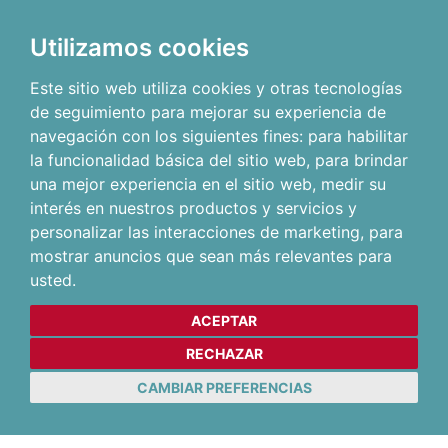
Utilizamos cookies
Este sitio web utiliza cookies y otras tecnologías
de seguimiento para mejorar su experiencia de
navegación con los siguientes fines:
para habilitar
la funcionalidad básica del sitio web
,
para brindar
una mejor experiencia en el sitio web
,
medir su
interés en nuestros productos y servicios y
personalizar las interacciones de marketing
,
para
mostrar anuncios que sean más relevantes para
usted
.
ACEPTAR
RECHAZAR
CAMBIAR PREFERENCIAS