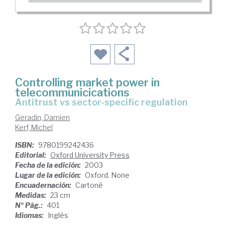
Controlling market power in
telecommunicications
antitrust vs sector-specific regulation
Geradin, Damien
Kerf, Michel
ISBN:
9780199242436
Editorial:
Oxford University Press
Fecha de la edición:
2003
Lugar de la edición:
Oxford. None
Encuadernación:
Cartoné
Medidas:
23 cm
Nº Pág.:
401
Idiomas:
Inglés