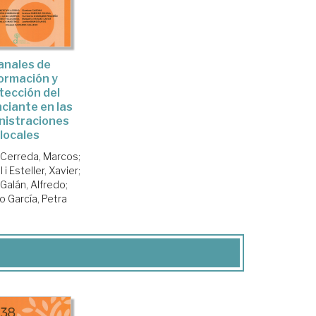
anales de
ormación y
tección del
ciante en las
nistraciones
locales
 Cerreda, Marcos
;
 i Esteller, Xavier
;
 Galán, Alfredo
;
o García, Petra