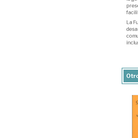
prese
facil
La F
desar
comu
inclu
Otro