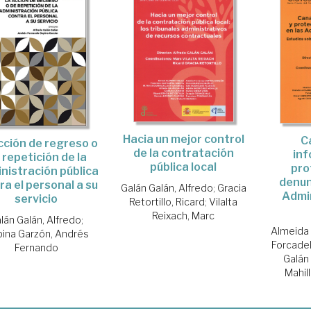
Hacia un mejor control
C
cción de regreso o
de la contratación
inf
 repetición de la
pública local
pro
nistración pública
denun
ra el personal a su
Galán Galán, Alfredo
;
Gracia
Admi
servicio
Retortillo, Ricard
;
Vilalta
Reixach, Marc
lán Galán, Alfredo
;
Almeida
ina Garzón, Andrés
Forcadell
Fernando
Galán
Mahill