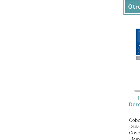
Otro
Dere
Cobo
Galá
Coso,
May