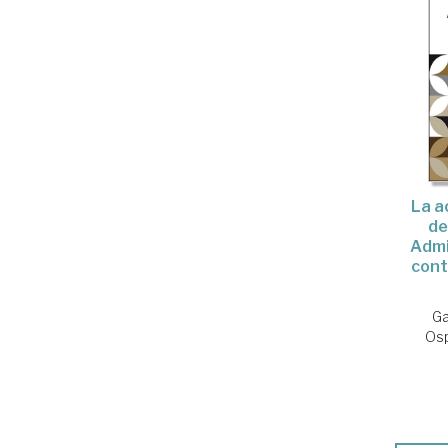
La a
de
Admi
cont
Ga
Osp