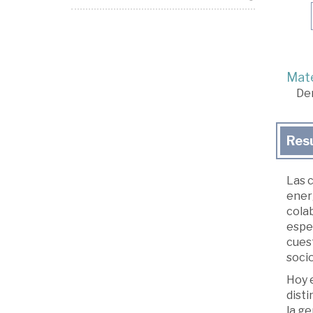
Mate
De
Res
Las 
energ
cola
espec
cuest
soci
Hoy 
dist
la g