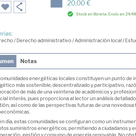
20,00 €
Stock en librería. Envío en 24/4
rias:
recho
/
Derecho administrativo
/
Administración local
/
Estu
umen
Notas
comunidades energéticas locales constituyen un punto de in
ético más sostenible, descentralizado y participativo, razón
boración de más de una veintena de académicos y profesiona
ial interés, pues proporciona al lector un análisis detallado 
ión, así como de las perspectivas futuras de una novedosa f
oeconómicas.
en día, estas comunidades se configuran como un instrume
intos suministros energéticos, permitiendo a ciudadanos y 
eneración, gestión y consumo de energía renovable. No obst