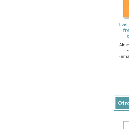
Las 
fr
Alme
F
Ferná
Otro