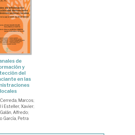
anales de
ormación y
tección del
ciante en las
nistraciones
locales
 Cerreda, Marcos
;
 i Esteller, Xavier
;
 Galán, Alfredo
;
o García, Petra