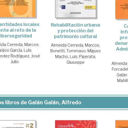
entidades locales
Rehabilitación urbana
C
ente al reto de la
y protección del
inf
ciberseguridad
patrimonio cultural
pro
denun
ida Cerreda, Marcos
;
Almeida Cerreda, Marcos
;
Admi
eijoo García, Luis
;
Bonetti, Tommaso
;
Míguez
ndez Rodríguez, José
Macho, Luis
;
Piperata,
Julio
Giuseppe
Almeida
Forcadell
Galán
Mahill
s libros de Galán Galán, Alfredo