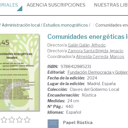
ORIALES
AGENCIA
SUSCRIPCIONES
NUESTRAS
LI
/
Administración local
/
Estudios monográficos
/
Comunidades ene
Comunidades energéticas l
Director/a
Galán Galán, Alfredo
Director/a
Zamora Santa Brígida, Ignacio
Coordinador/a
Almeida Cerreda, Marcos
ISBN:
9788412885231
Editorial:
Fundación Democracia y Gobier
Fecha de la edición:
2024
Lugar de la edición:
Madrid. España
Colección:
Claves del Gobierno Local
Encuadernación:
Rústica
Medidas:
24 cm
Nº Pág.:
440
Idiomas:
Español
Papel: Rústica