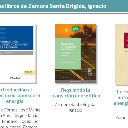
s libros de Zamora Santa Brígida, Ignacio
Introducción al
Regulando la
La r
cho europeo de la
transición energética
aut
energía
energí
Zamora Santa Brígida,
s Gómez, José María
;
Ignacio
n Sosa, Jorge
;
García
Zamora
 Emiliano
;
López-Ibor
or, Vicente
;
Zamora