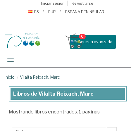
Iniciar sesión
Registrarse
ES
EUR
ESPAÑA PENINSULAR
0
Busqueda avanzada
Toggle navigation
Inicio
Vilalta Reixach, Marc
Libros de Vilalta Reixach, Marc
Libros
de
Mostrando
libros encontrados.
1
páginas.
Vilalta
Reixach,