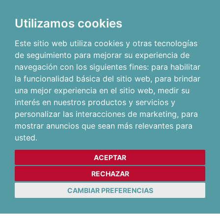
Utilizamos cookies
Este sitio web utiliza cookies y otras tecnologías
de seguimiento para mejorar su experiencia de
navegación con los siguientes fines:
para habilitar
la funcionalidad básica del sitio web
,
para brindar
una mejor experiencia en el sitio web
,
medir su
interés en nuestros productos y servicios y
personalizar las interacciones de marketing
,
para
mostrar anuncios que sean más relevantes para
usted
.
ACEPTAR
RECHAZAR
CAMBIAR PREFERENCIAS