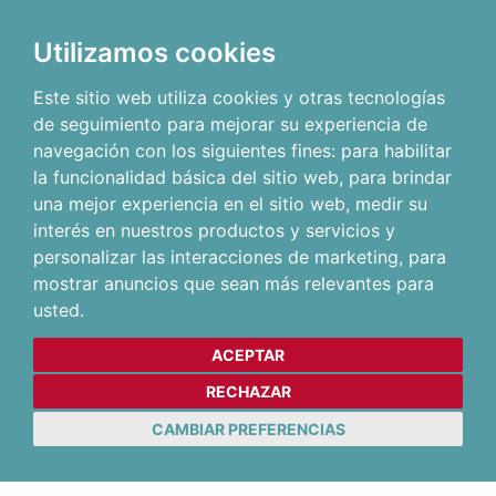
Utilizamos cookies
Este sitio web utiliza cookies y otras tecnologías
de seguimiento para mejorar su experiencia de
navegación con los siguientes fines:
para habilitar
la funcionalidad básica del sitio web
,
para brindar
una mejor experiencia en el sitio web
,
medir su
interés en nuestros productos y servicios y
personalizar las interacciones de marketing
,
para
mostrar anuncios que sean más relevantes para
usted
.
ACEPTAR
RECHAZAR
CAMBIAR PREFERENCIAS