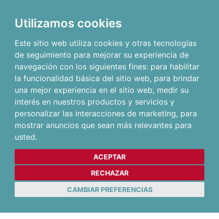
Utilizamos cookies
Este sitio web utiliza cookies y otras tecnologías
de seguimiento para mejorar su experiencia de
navegación con los siguientes fines:
para habilitar
la funcionalidad básica del sitio web
,
para brindar
una mejor experiencia en el sitio web
,
medir su
interés en nuestros productos y servicios y
personalizar las interacciones de marketing
,
para
mostrar anuncios que sean más relevantes para
usted
.
ACEPTAR
RECHAZAR
CAMBIAR PREFERENCIAS