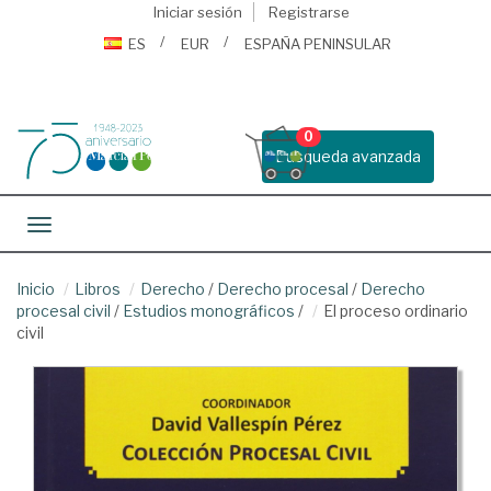
Iniciar sesión
Registrarse
ES
EUR
ESPAÑA PENINSULAR
0
Busqueda avanzada
Toggle navigation
Inicio
Libros
Derecho
/
Derecho procesal
/
Derecho
procesal civil
/
Estudios monográficos
/
El proceso ordinario
civil