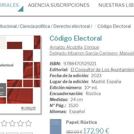
ORIALES
AGENCIA
SUSCRIPCIONES
NUESTRAS
LI
itucional
/
Ciencia política
/
Derecho electoral
/
Código Electoral
Código Electoral
Arnaldo Alcubilla, Enrique
Delgado-Iribarren Garcia-Campero, Manuel
ISBN:
9788470529221
Editorial:
El Consultor de Los Ayuntamie
Fecha de la edición:
2023
Lugar de la edición:
Madrid. España
Edición número:
10ª ed.
Encuadernación:
Rústica
Medidas:
24 cm
Nº Pág.:
1520
Idiomas:
Español
Papel: Rústica
172,90 €
182,00 €