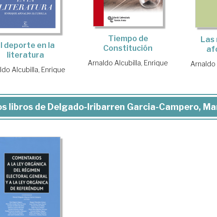
Tiempo de
Las 
l deporte en la
Constitución
af
literatura
Arnaldo Alcubilla, Enrique
Arnaldo 
ldo Alcubilla, Enrique
s libros de Delgado-Iribarren Garcia-Campero, Ma