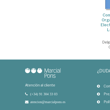
Com
Org
Elect
L
Delg
¿DUD
Atención al cliente
Com
Pre
(+34) 91 304 33 03
Polí
atencion@marcialpons.es