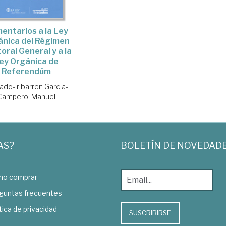
entarios a la Ley
ánica del Régimen
oral General y a la
ey Orgánica de
Referendúm
ado-Iribarren Garcia-
Campero, Manuel
AS?
BOLETÍN DE NOVEDAD
o comprar
guntas frecuentes
tica de privacidad
SUSCRIBIRSE