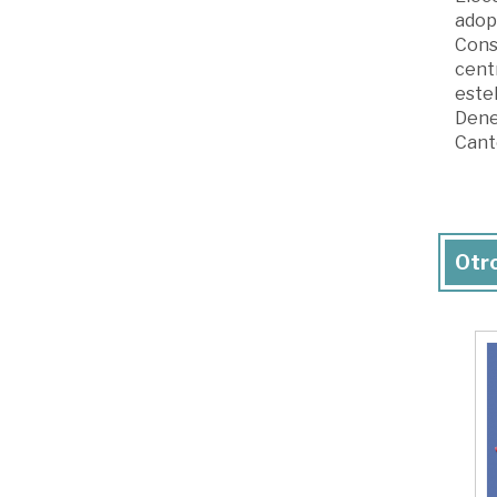
adop
Cons
centr
estel
Dene
Cantó
Otro