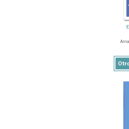
E
Arna
Otro