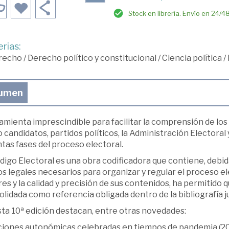
Stock en librería. Envío en 24/4
rias:
recho
/
Derecho político y constitucional
/
Ciencia política
/
umen
mienta imprescindible para facilitar la comprensión de los
candidatos, partidos políticos, la Administración Electoral
ntas fases del proceso electoral.
ódigo Electoral es una obra codificadora que contiene, deb
s legales necesarios para organizar y regular el proceso el
es y la calidad y precisión de sus contenidos, ha permitido q
lidada como referencia obligada dentro de la bibliografía ju
sta 10ª edición destacan, entre otras novedades:
ciones autonómicas celebradas en tiempos de pandemia (2020