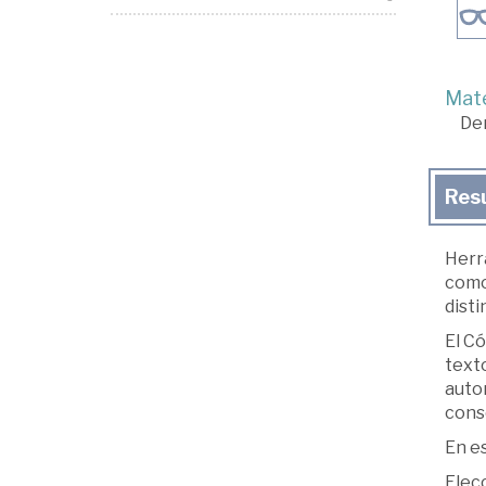
Mate
De
Res
Herra
como 
disti
El C
texto
autor
conso
En e
Elec