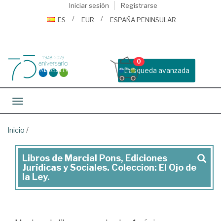
Iniciar sesión
Registrarse
ES
EUR
ESPAÑA PENINSULAR
0
Busqueda avanzada
Toggle navigation
Inicio
/
Libros de Marcial Pons, Ediciones
Marcial
Jurídicas y Sociales. Coleccion: El Ojo de
Pons,
la Ley.
Ediciones
Jurídicas