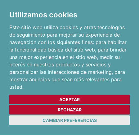
Utilizamos cookies
Este sitio web utiliza cookies y otras tecnologías
de seguimiento para mejorar su experiencia de
navegación con los siguientes fines:
para habilitar
la funcionalidad básica del sitio web
,
para brindar
una mejor experiencia en el sitio web
,
medir su
interés en nuestros productos y servicios y
personalizar las interacciones de marketing
,
para
mostrar anuncios que sean más relevantes para
usted
.
ACEPTAR
RECHAZAR
CAMBIAR PREFERENCIAS