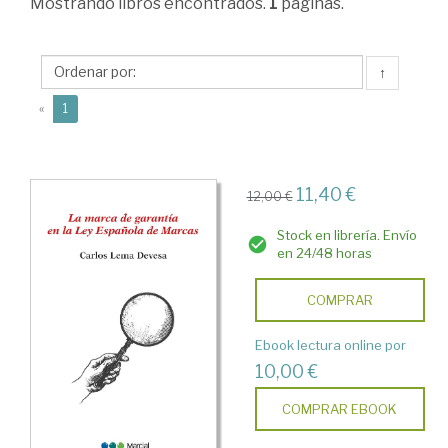
y
Mostrando
libros encontrados.
1
páginas.
Sociales.
Coleccion:
↑
El
(current)
«
1
Ojo
de
la
11,40 €
12,00 €
Ley.
Stock en librería. Envío
en 24/48 horas
COMPRAR
Ebook lectura online por
10,00 €
COMPRAR EBOOK