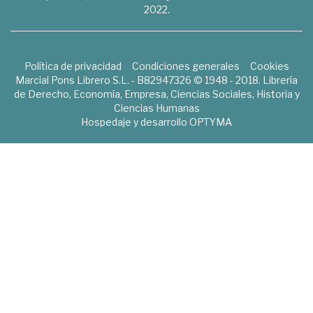
2022.
Política de privacidad
Condiciones generales
Cookies
Marcial Pons Librero S.L. - B82947326 © 1948 - 2018. Librería
de Derecho, Economía, Empresa, Ciencias Sociales, Historia y
Ciencias Humanas
Hospedaje y desarrollo
OPTYMA