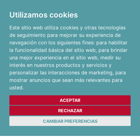
Utilizamos cookies
Este sitio web utiliza cookies y otras tecnologías
de seguimiento para mejorar su experiencia de
navegación con los siguientes fines:
para habilitar
la funcionalidad básica del sitio web
,
para brindar
una mejor experiencia en el sitio web
,
medir su
interés en nuestros productos y servicios y
personalizar las interacciones de marketing
,
para
mostrar anuncios que sean más relevantes para
usted
.
ACEPTAR
RECHAZAR
CAMBIAR PREFERENCIAS