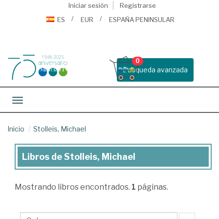
Iniciar sesión
Registrarse
ES
EUR
ESPAÑA PENINSULAR
0
Busqueda avanzada
Toggle navigation
Inicio
Stolleis, Michael
Libros de Stolleis, Michael
Libros
de
Mostrando
libros encontrados.
1
páginas.
Stolleis,
Michael