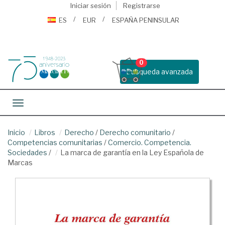
Iniciar sesión
Registrarse
ES
EUR
ESPAÑA PENINSULAR
0
Busqueda avanzada
Toggle navigation
Inicio
Libros
Derecho
/
Derecho comunitario
/
Competencias comunitarias
/
Comercio. Competencia.
Sociedades
/
La marca de garantía en la Ley Española de
Marcas