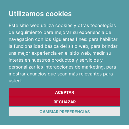
Utilizamos cookies
Este sitio web utiliza cookies y otras tecnologías
de seguimiento para mejorar su experiencia de
navegación con los siguientes fines:
para habilitar
la funcionalidad básica del sitio web
,
para brindar
una mejor experiencia en el sitio web
,
medir su
interés en nuestros productos y servicios y
personalizar las interacciones de marketing
,
para
mostrar anuncios que sean más relevantes para
usted
.
ACEPTAR
RECHAZAR
CAMBIAR PREFERENCIAS