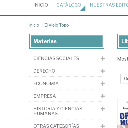
(CURRENT)
INICIO
CATÁLOGO
NUESTRAS
EDIT
Inicio
El Viejo Topo
Materias
Li
Lib
de
CIENCIAS SOCIALES
Mos
la
edi
DERECHO
El
ECONOMÍA
Vie
To
EMPRESA
HISTORIA Y CIENCIAS
HUMANAS
OTRAS CATEGORÍAS