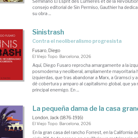
Seminario El Esprit des Lumières et de la Révolutio
consejo editorial de Sin Permiso, Gauthier ha dedic
su obra ...
Sinistrash
Contra el neoliberalismo progresista
Fusaro, Diego
El Viejo Topo. Barcelona, 2026
Aquí, Diego Fusaro reprocha amargamente a la izqu
posmoderna y neoliberal, ampliamente mayoritaria h
izquierdas, que tras abandonar a Marx, a Gramsci y a
dé cobertura y amparo al capitalismo global, que y
principal enemigo. En ...
La pequeña dama de la casa gra
London, Jack (1876-1916)
El Viejo Topo. Barcelona, 2026
En la gran casa del rancho Forrest, en la California 