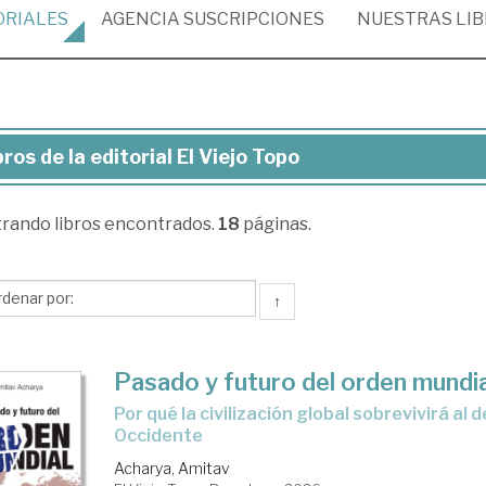
ORIALES
AGENCIA
SUSCRIPCIONES
NUESTRAS
LI
bros de la editorial El Viejo Topo
ros
trando
libros encontrados.
18
páginas.
torial
↑
jo
po
Pasado y futuro del orden mundia
Por qué la civilización global sobrevivirá al declive de
Occidente
Acharya, Amitav