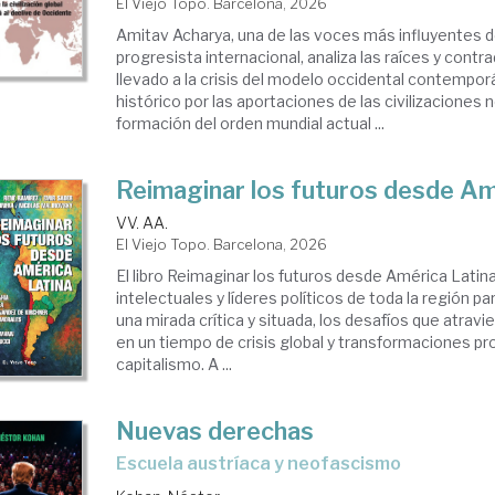
El Viejo Topo. Barcelona, 2026
Amitav Acharya, una de las voces más influyentes 
progresista internacional, analiza las raíces y cont
llevado a la crisis del modelo occidental contempor
histórico por las aportaciones de las civilizaciones 
formación del orden mundial actual ...
Reimaginar los futuros desde Am
VV. AA.
El Viejo Topo. Barcelona, 2026
El libro Reimaginar los futuros desde América Latin
intelectuales y líderes políticos de toda la región p
una mirada crítica y situada, los desafíos que atravi
en un tiempo de crisis global y transformaciones pr
capitalismo. A ...
Nuevas derechas
Escuela austríaca y neofascismo