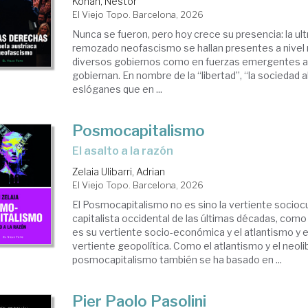
Kohan, Néstor
El Viejo Topo. Barcelona, 2026
Nunca se fueron, pero hoy crece su presencia: la ul
remozado neofascismo se hallan presentes a nivel 
diversos gobiernos como en fuerzas emergentes al
gobiernan. En nombre de la “libertad”, “la sociedad a
eslóganes que en ...
Posmocapitalismo
El asalto a la razón
Zelaia Ulibarri, Adrian
El Viejo Topo. Barcelona, 2026
El Posmocapitalismo no es sino la vertiente sociocu
capitalista occidental de las últimas décadas, como
es su vertiente socio-económica y el atlantismo y e
vertiente geopolítica. Como el atlantismo y el neoli
posmocapitalismo también se ha basado en ...
Pier Paolo Pasolini