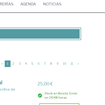
BRERÍAS
AGENDA
NOTICIAS
(current)
«
1
2
3
4
5
6
7
8
9
10
11
»
l
25,00 €
Stock en librería. Envío
en 24/48 horas