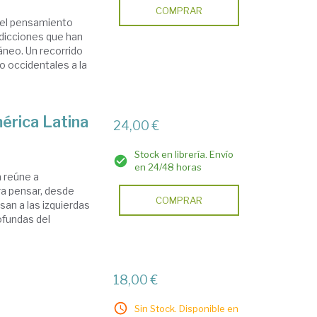
COMPRAR
del pensamiento
radicciones que han
áneo. Un recorrido
no occidentales a la
érica Latina
24,00 €
Stock en librería. Envío
en 24/48 horas
a reúne a
ara pensar, desde
COMPRAR
esan a las izquierdas
ofundas del
18,00 €
Sin Stock. Disponible en