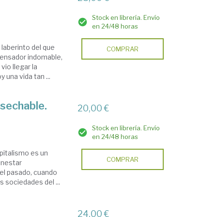
Stock en librería. Envío
en 24/48 horas
 laberinto del que
COMPRAR
 pensador indomable,
vio llegar la
una vida tan ...
sechable.
20,00 €
Stock en librería. Envío
en 24/48 horas
pitalismo es un
COMPRAR
enestar
 el pasado, cuando
 sociedades del ...
24,00 €