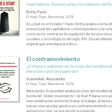
Capitalismo, Democracia y Socialismo del Si
Botta, Paolo
El Viejo Topo. Barcelona, 2026
En ¿Qué es el Estado? Paolo Botta analiza con lucide
estructural del capitalismo contemporáneo y la rede
como actor central en la regulación de los proces
sociales y tecnológicos del siglo XXI. Desarrolland
original que entrelaza la crítica ...
El contramovimiento
¿Estamos saliendo de la crisis del neoliberalismo por la
derecha o por la izquierda?
Scassellati, Alessandro
El Viejo Topo. Barcelona, 2026
Alessandro Scassellati analiza la crisis del neoliber
teoría del "doble movimiento" de Karl Polanyi nos 
mercantilización extrema (tratar el trabajo, la tierra
meras mercancías) genera un contramovimiento so
autoprotección, ya sea desde la izquierda ...