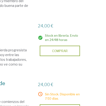
n y miembro del
ado buena parte de
24,00 €
Stock en librería. Envío
en 24/48 horas
ierda progresista
COMPRAR
oy entre las
 los trabajadores,
a no ve como su
nde
24,00 €
Sin Stock. Disponible en
7/10 días.
de comienzos del