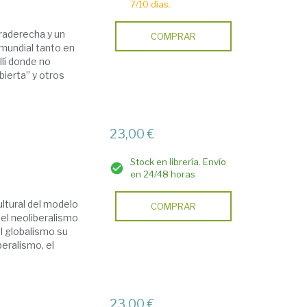
7/10 días.
traderecha y un
COMPRAR
mundial tanto en
lí donde no
bierta” y otros
23,00 €
Stock en librería. Envío
en 24/48 horas
ltural del modelo
COMPRAR
 el neoliberalismo
l globalismo su
beralismo, el
23,00 €