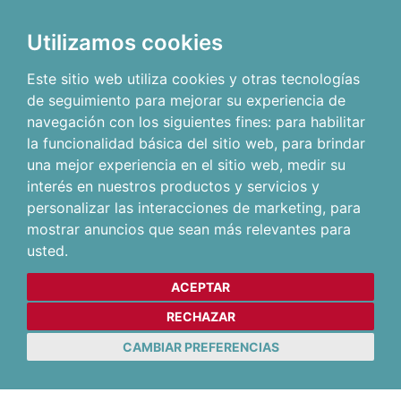
Utilizamos cookies
Este sitio web utiliza cookies y otras tecnologías
de seguimiento para mejorar su experiencia de
navegación con los siguientes fines:
para habilitar
la funcionalidad básica del sitio web
,
para brindar
una mejor experiencia en el sitio web
,
medir su
interés en nuestros productos y servicios y
personalizar las interacciones de marketing
,
para
mostrar anuncios que sean más relevantes para
usted
.
ACEPTAR
RECHAZAR
CAMBIAR PREFERENCIAS