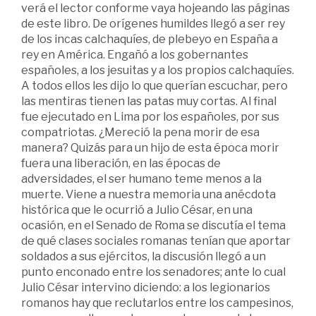
verá el lector conforme vaya hojeando las páginas
de este libro. De orígenes humildes llegó a ser rey
de los incas calchaquíes, de plebeyo en España a
rey en América. Engañó a los gobernantes
españoles, a los jesuitas y a los propios calchaquíes.
A todos ellos les dijo lo que querían escuchar, pero
las mentiras tienen las patas muy cortas. Al final
fue ejecutado en Lima por los españoles, por sus
compatriotas. ¿Mereció la pena morir de esa
manera? Quizás para un hijo de esta época morir
fuera una liberación, en las épocas de
adversidades, el ser humano teme menos a la
muerte. Viene a nuestra memoria una anécdota
histórica que le ocurrió a Julio César, en una
ocasión, en el Senado de Roma se discutía el tema
de qué clases sociales romanas tenían que aportar
soldados a sus ejércitos, la discusión llegó a un
punto enconado entre los senadores; ante lo cual
Julio César intervino diciendo: a los legionarios
romanos hay que reclutarlos entre los campesinos,