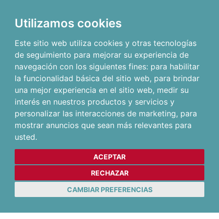
Utilizamos cookies
Este sitio web utiliza cookies y otras tecnologías
de seguimiento para mejorar su experiencia de
navegación con los siguientes fines:
para habilitar
la funcionalidad básica del sitio web
,
para brindar
una mejor experiencia en el sitio web
,
medir su
interés en nuestros productos y servicios y
personalizar las interacciones de marketing
,
para
mostrar anuncios que sean más relevantes para
usted
.
ACEPTAR
RECHAZAR
CAMBIAR PREFERENCIAS