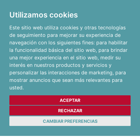
Utilizamos cookies
Este sitio web utiliza cookies y otras tecnologías
de seguimiento para mejorar su experiencia de
navegación con los siguientes fines:
para habilitar
la funcionalidad básica del sitio web
,
para brindar
una mejor experiencia en el sitio web
,
medir su
interés en nuestros productos y servicios y
personalizar las interacciones de marketing
,
para
mostrar anuncios que sean más relevantes para
usted
.
ACEPTAR
RECHAZAR
CAMBIAR PREFERENCIAS