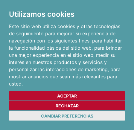
Utilizamos cookies
Este sitio web utiliza cookies y otras tecnologías
de seguimiento para mejorar su experiencia de
navegación con los siguientes fines:
para habilitar
la funcionalidad básica del sitio web
,
para brindar
una mejor experiencia en el sitio web
,
medir su
interés en nuestros productos y servicios y
personalizar las interacciones de marketing
,
para
mostrar anuncios que sean más relevantes para
usted
.
ACEPTAR
RECHAZAR
CAMBIAR PREFERENCIAS