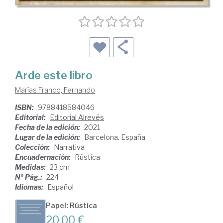
Arde este libro
Marías Franco, Fernando
ISBN:
9788418584046
Editorial:
Editorial Alrevés
Fecha de la edición:
2021
Lugar de la edición:
Barcelona. España
Colección:
Narrativa
Encuadernación:
Rústica
Medidas:
23 cm
Nº Pág.:
224
Idiomas:
Español
Papel: Rústica
20,00 €