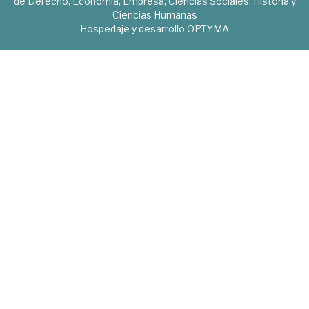
de Derecho, Economía, Empresa, Ciencias Sociales, Historia y
Ciencias Humanas
Hospedaje y desarrollo
OPTYMA