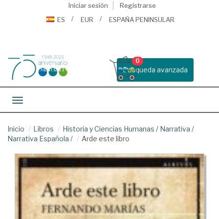
Iniciar sesión
Registrarse
ES
EUR
ESPAÑA PENINSULAR
0
Busqueda avanzada
Toggle navigation
Inicio
Libros
Historia y Ciencias Humanas
/
Narrativa
/
Narrativa Española
/
Arde este libro