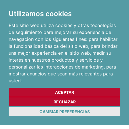
Utilizamos cookies
Este sitio web utiliza cookies y otras tecnologías
de seguimiento para mejorar su experiencia de
navegación con los siguientes fines:
para habilitar
la funcionalidad básica del sitio web
,
para brindar
una mejor experiencia en el sitio web
,
medir su
interés en nuestros productos y servicios y
personalizar las interacciones de marketing
,
para
mostrar anuncios que sean más relevantes para
usted
.
ACEPTAR
RECHAZAR
CAMBIAR PREFERENCIAS