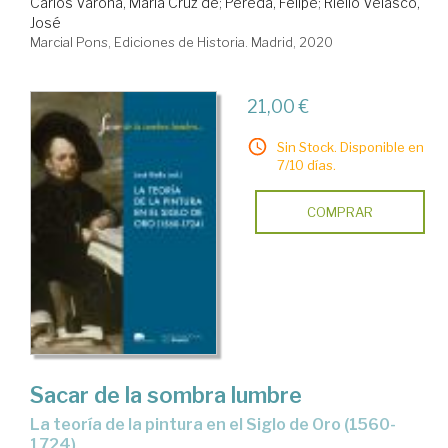
Carlos Varona, María Cruz de
;
Pereda, Felipe
;
Riello Velasco,
José
Marcial Pons, Ediciones de Historia. Madrid, 2020
21,00 €
Sin Stock. Disponible en
7/10 días.
COMPRAR
Sacar de la sombra lumbre
La teoría de la pintura en el Siglo de Oro (1560-
1724)