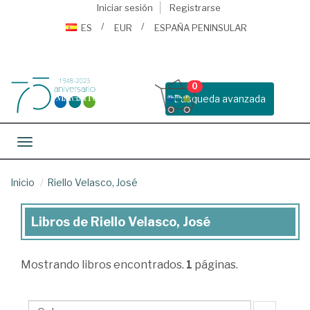
Iniciar sesión
Registrarse
ES
EUR
ESPAÑA PENINSULAR
0
Busqueda avanzada
Toggle navigation
Inicio
Riello Velasco, José
Libros de Riello Velasco, José
Libros
de
Mostrando
libros encontrados.
1
páginas.
Riello
Velasco,