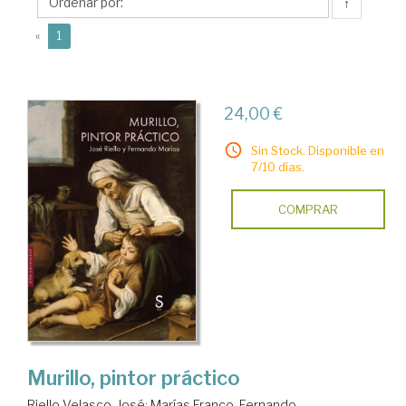
José
↑
(current)
«
1
24,00 €
Sin Stock. Disponible en
7/10 días.
COMPRAR
Murillo, pintor práctico
Riello Velasco, José
;
Marías Franco, Fernando