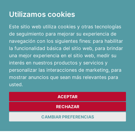
Utilizamos cookies
Este sitio web utiliza cookies y otras tecnologías
de seguimiento para mejorar su experiencia de
navegación con los siguientes fines:
para habilitar
la funcionalidad básica del sitio web
,
para brindar
una mejor experiencia en el sitio web
,
medir su
interés en nuestros productos y servicios y
personalizar las interacciones de marketing
,
para
mostrar anuncios que sean más relevantes para
usted
.
ACEPTAR
RECHAZAR
CAMBIAR PREFERENCIAS