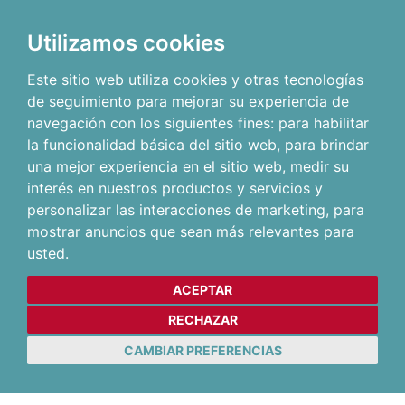
Utilizamos cookies
Este sitio web utiliza cookies y otras tecnologías
de seguimiento para mejorar su experiencia de
navegación con los siguientes fines:
para habilitar
la funcionalidad básica del sitio web
,
para brindar
una mejor experiencia en el sitio web
,
medir su
interés en nuestros productos y servicios y
personalizar las interacciones de marketing
,
para
mostrar anuncios que sean más relevantes para
usted
.
ACEPTAR
RECHAZAR
CAMBIAR PREFERENCIAS