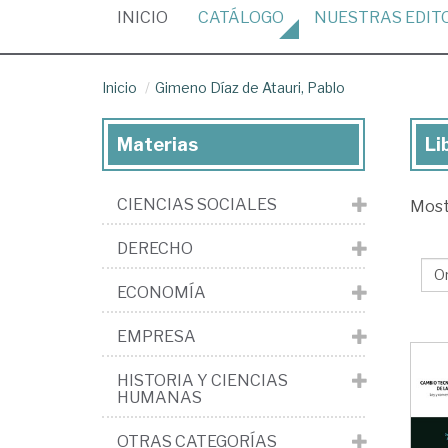
(CURRENT)
INICIO
CATÁLOGO
NUESTRAS
EDIT
Inicio
Gimeno Díaz de Atauri, Pablo
Materias
Li
Lib
de
CIENCIAS SOCIALES
Mos
Gi
Día
DERECHO
de
ECONOMÍA
Ata
Pa
EMPRESA
HISTORIA Y CIENCIAS
HUMANAS
OTRAS CATEGORÍAS