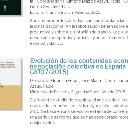
la
Coordinador/a.
Gimeno Díaz de Atauri, Pablo
C
Gordo González, Luis
Editorial Tirant lo Blanch. Valencia, 2023
Son numerosos los estudios que han abordado las
la digitalización, la IA y la robotización tienen sobre
productivo y sobre la prestación de trabajo. La pre
desde una perspectiva particular y poco frecuente.
exhaustividad y ...
Evolución de los contenidos eco
negociación colectiva en España
(2007/2015)
Director/a.
Goerlich Peset, José María
Coordinador
Atauri, Pablo
Ministerio de Empleo y Seguridad Social. Madrid, 2018
El presente estudio tiene objeto el análisis de la ec
contenidos económicos de la negociación colectiv
2015. Se basa en una selección extensa de conveni
una serie de sectores que se han considerado repr
conjunto de la ...