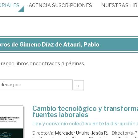
ORIALES
AGENCIA
SUSCRIPCIONES
NUESTRAS
LI
bros de Gimeno Díaz de Atauri, Pablo
ros
trando
libros encontrados.
1
páginas.
meno
z
↑
uri,
blo
Cambio tecnológico y transforma
fuentes laborales
Ley y convenio colectivo ante la disrupción 
Director/a.
Mercader Uguina, Jesús R.
Director/a.
P