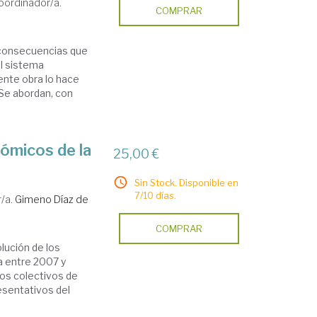
oordinador/a.
COMPRAR
 consecuencias que
 el sistema
sente obra lo hace
 Se abordan, con
nómicos de la
25,00 €
Sin Stock. Disponible en
7/10 días.
/a.
Gimeno Díaz de
COMPRAR
olución de los
a entre 2007 y
os colectivos de
esentativos del