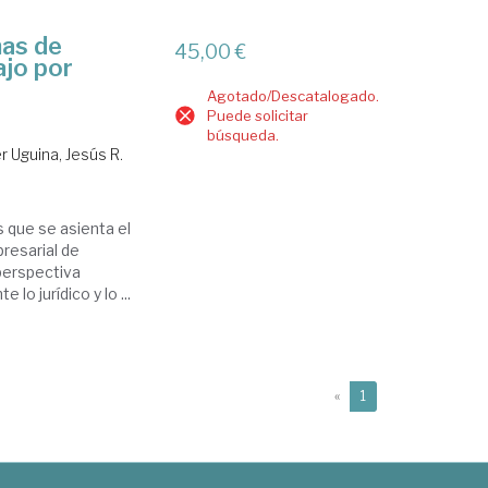
mas de
45,00 €
ajo por
Agotado/Descatalogado.
Puede solicitar
búsqueda.
 Uguina, Jesús R.
s que se asienta el
presarial de
 perspectiva
o jurídico y lo ...
(current)
«
1