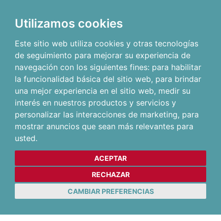
Utilizamos cookies
Este sitio web utiliza cookies y otras tecnologías
de seguimiento para mejorar su experiencia de
navegación con los siguientes fines:
para habilitar
la funcionalidad básica del sitio web
,
para brindar
una mejor experiencia en el sitio web
,
medir su
interés en nuestros productos y servicios y
personalizar las interacciones de marketing
,
para
mostrar anuncios que sean más relevantes para
usted
.
ACEPTAR
RECHAZAR
CAMBIAR PREFERENCIAS