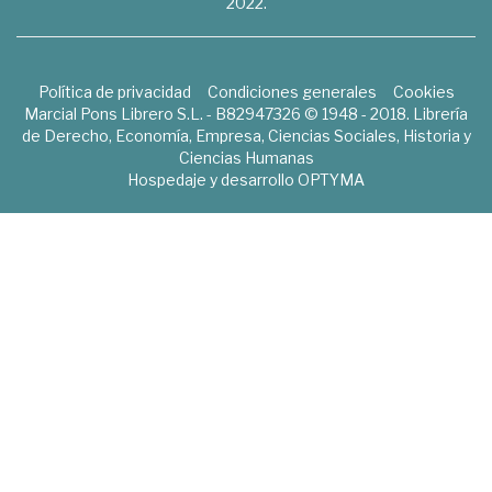
2022.
Política de privacidad
Condiciones generales
Cookies
Marcial Pons Librero S.L. - B82947326 © 1948 - 2018. Librería
de Derecho, Economía, Empresa, Ciencias Sociales, Historia y
Ciencias Humanas
Hospedaje y desarrollo
OPTYMA