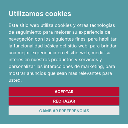
Utilizamos cookies
Este sitio web utiliza cookies y otras tecnologías
de seguimiento para mejorar su experiencia de
navegación con los siguientes fines:
para habilitar
la funcionalidad básica del sitio web
,
para brindar
una mejor experiencia en el sitio web
,
medir su
interés en nuestros productos y servicios y
personalizar las interacciones de marketing
,
para
mostrar anuncios que sean más relevantes para
usted
.
ACEPTAR
RECHAZAR
CAMBIAR PREFERENCIAS