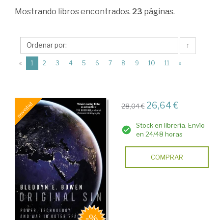
>
Mostrando
libros encontrados.
23
páginas.
Ciencia
política
↑
>
(current)
«
1
2
3
4
5
6
7
8
9
10
11
»
Relaciones
internacionales
>
26,64 €
28,04 €
Obras
Stock en librería. Envío
generales
en 24/48 horas
COMPRAR