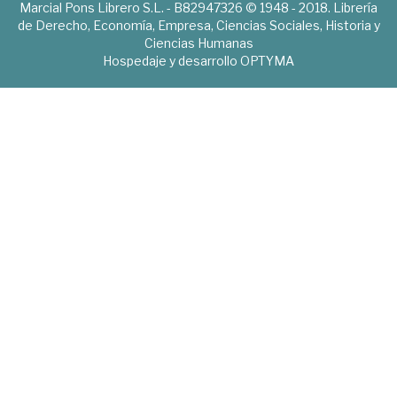
Marcial Pons Librero S.L. - B82947326 © 1948 - 2018. Librería
de Derecho, Economía, Empresa, Ciencias Sociales, Historia y
Ciencias Humanas
Hospedaje y desarrollo
OPTYMA