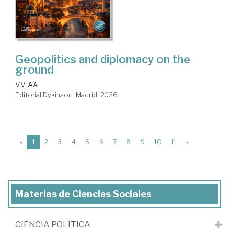
Geopolitics and diplomacy on the
ground
VV. AA.
Editorial Dykinson. Madrid, 2026
(current)
«
1
2
3
4
5
6
7
8
9
10
11
»
Materias de Ciencias Sociales
CIENCIA POLÍTICA