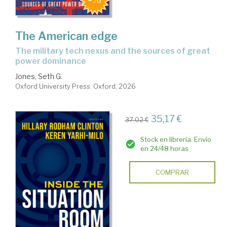
The American edge
the military tech nexus and the sources of great
power dominance
Jones, Seth G.
Oxford University Press. Oxford, 2026
35,17 €
37,02 €
Stock en librería. Envío
en 24/48 horas
COMPRAR