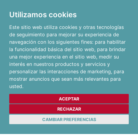
Utilizamos cookies
Este sitio web utiliza cookies y otras tecnologías
de seguimiento para mejorar su experiencia de
navegación con los siguientes fines:
para habilitar
la funcionalidad básica del sitio web
,
para brindar
una mejor experiencia en el sitio web
,
medir su
interés en nuestros productos y servicios y
personalizar las interacciones de marketing
,
para
mostrar anuncios que sean más relevantes para
usted
.
ACEPTAR
RECHAZAR
CAMBIAR PREFERENCIAS