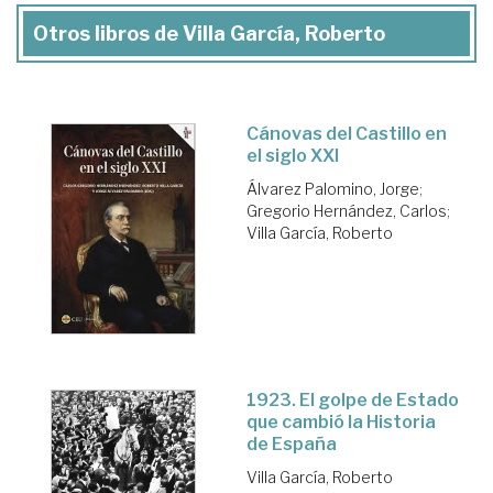
Otros libros de Villa García, Roberto
Cánovas del Castillo en
el siglo XXI
Álvarez Palomino, Jorge
;
Gregorio Hernández, Carlos
;
Villa García, Roberto
1923. El golpe de Estado
que cambió la Historia
de España
Villa García, Roberto