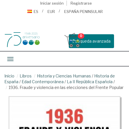
Iniciar sesión
Registrarse
ES
EUR
ESPAÑA PENINSULAR
0
Busqueda avanzada
Toggle navigation
Inicio
Libros
Historia y Ciencias Humanas
/
Historia de
España
/
Edad Contemporánea
/
La II República Española
/
1936. Fraude y violencia en las elecciones del Frente Popular