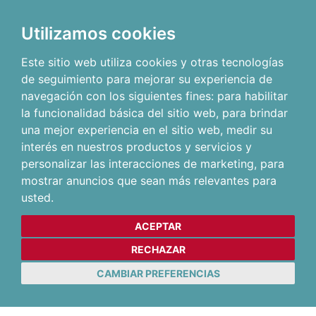
Utilizamos cookies
Este sitio web utiliza cookies y otras tecnologías
de seguimiento para mejorar su experiencia de
navegación con los siguientes fines:
para habilitar
la funcionalidad básica del sitio web
,
para brindar
una mejor experiencia en el sitio web
,
medir su
interés en nuestros productos y servicios y
personalizar las interacciones de marketing
,
para
mostrar anuncios que sean más relevantes para
usted
.
ACEPTAR
RECHAZAR
CAMBIAR PREFERENCIAS