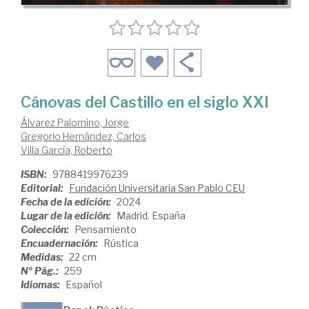
Cánovas del Castillo en el siglo XXI
Álvarez Palomino, Jorge
Gregorio Hernández, Carlos
Villa García, Roberto
ISBN:
9788419976239
Editorial:
Fundación Universitaria San Pablo CEU
Fecha de la edición:
2024
Lugar de la edición:
Madrid. España
Colección:
Pensamiento
Encuadernación:
Rústica
Medidas:
22 cm
Nº Pág.:
259
Idiomas:
Español