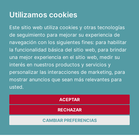
Utilizamos cookies
Este sitio web utiliza cookies y otras tecnologías
de seguimiento para mejorar su experiencia de
navegación con los siguientes fines:
para habilitar
la funcionalidad básica del sitio web
,
para brindar
una mejor experiencia en el sitio web
,
medir su
interés en nuestros productos y servicios y
personalizar las interacciones de marketing
,
para
mostrar anuncios que sean más relevantes para
usted
.
ACEPTAR
RECHAZAR
CAMBIAR PREFERENCIAS