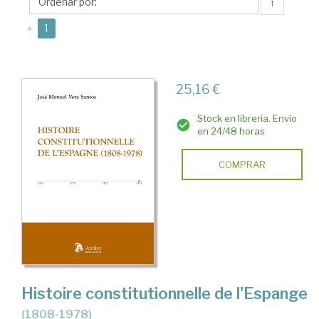
José
↑
Manuel
(current)
«
1
25,16 €
Stock en librería. Envío
en 24/48 horas
COMPRAR
Histoire constitutionnelle de l'Espange
(1808-1978)