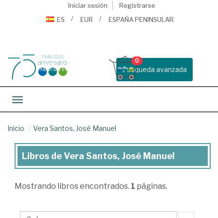
Iniciar sesión
Registrarse
ES
EUR
ESPAÑA PENINSULAR
0
Busqueda avanzada
Toggle navigation
Inicio
Vera Santos, José Manuel
Libros de Vera Santos, José Manuel
Libros
de
Mostrando
libros encontrados.
1
páginas.
Vera
Santos,