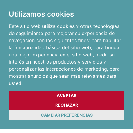
Utilizamos cookies
Este sitio web utiliza cookies y otras tecnologías
de seguimiento para mejorar su experiencia de
navegación con los siguientes fines:
para habilitar
la funcionalidad básica del sitio web
,
para brindar
una mejor experiencia en el sitio web
,
medir su
interés en nuestros productos y servicios y
personalizar las interacciones de marketing
,
para
mostrar anuncios que sean más relevantes para
usted
.
ACEPTAR
RECHAZAR
CAMBIAR PREFERENCIAS