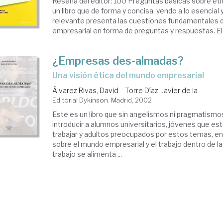
Reseña del editor: 100 Preguntas básicas sobre éti
un libro que de forma y concisa, yendo a lo esencial y
relevante presenta las cuestiones fundamentales d
empresarial en forma de preguntas y respuestas. El li
¿Empresas des-almadas?
una visión ética del mundo empresarial
Álvarez Rivas, David
Torre Díaz, Javier de la
Editorial Dykinson. Madrid, 2002
Este es un libro que sin angelismos ni pragmatism
introducir a alumnos universitarios, jóvenes que e
trabajar y adultos preocupados por estos temas, en 
sobre el mundo empresarial y el trabajo dentro de 
trabajo se alimenta ...