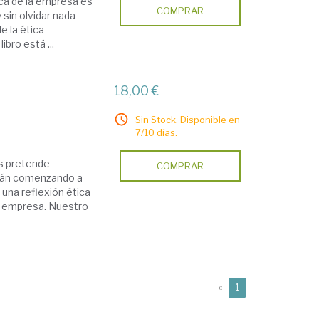
ca de la empresa es
COMPRAR
 sin olvidar nada
e la ética
bro está ...
18,00 €
Sin Stock. Disponible en
7/10 días.
os pretende
COMPRAR
stán comenzando a
una reflexión ética
la empresa. Nuestro
(current)
«
1