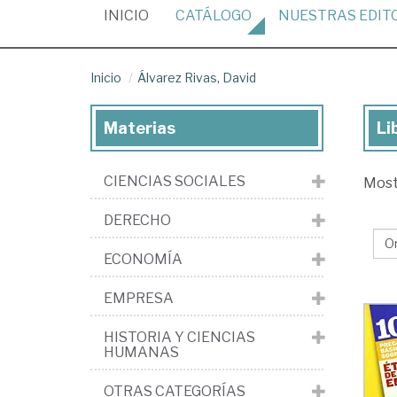
(CURRENT)
INICIO
CATÁLOGO
NUESTRAS
EDIT
Inicio
Álvarez Rivas, David
Materias
Li
Lib
de
CIENCIAS SOCIALES
Mos
Álv
Riv
DERECHO
Da
ECONOMÍA
EMPRESA
HISTORIA Y CIENCIAS
HUMANAS
OTRAS CATEGORÍAS