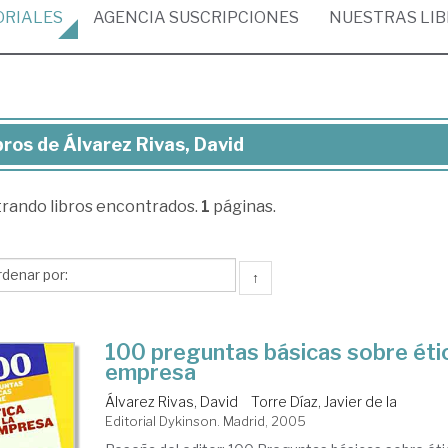
ORIALES
AGENCIA
SUSCRIPCIONES
NUESTRAS
LI
bros de Álvarez Rivas, David
ros
trando
libros encontrados.
1
páginas.
arez
as,
vid
↑
100 preguntas básicas sobre étic
empresa
Álvarez Rivas, David
Torre Díaz, Javier de la
Editorial Dykinson. Madrid, 2005