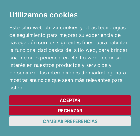
Utilizamos cookies
Este sitio web utiliza cookies y otras tecnologías
de seguimiento para mejorar su experiencia de
navegación con los siguientes fines:
para habilitar
la funcionalidad básica del sitio web
,
para brindar
una mejor experiencia en el sitio web
,
medir su
interés en nuestros productos y servicios y
personalizar las interacciones de marketing
,
para
mostrar anuncios que sean más relevantes para
usted
.
ACEPTAR
RECHAZAR
CAMBIAR PREFERENCIAS