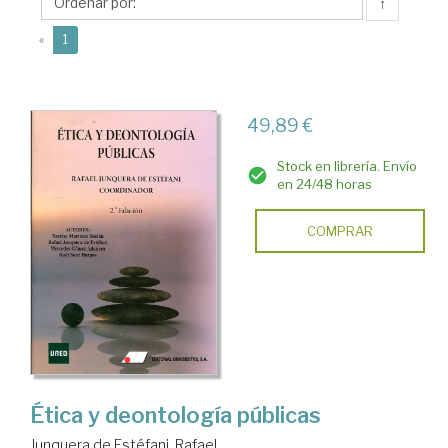
Estéfani,
↑
Rafael
(current)
«
1
49,89 €
Stock en librería. Envío
en 24/48 horas
COMPRAR
Ética y deontología públicas
Junquera de Estéfani, Rafael