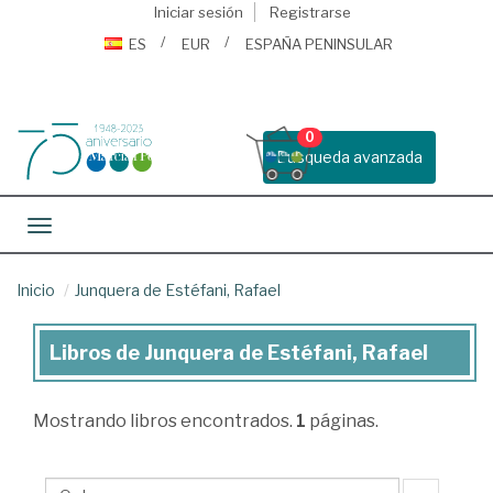
Iniciar sesión
Registrarse
ES
EUR
ESPAÑA PENINSULAR
0
Busqueda avanzada
Toggle navigation
Inicio
Junquera de Estéfani, Rafael
Libros de Junquera de Estéfani, Rafael
Libros
de
Mostrando
libros encontrados.
1
páginas.
Junquera
de