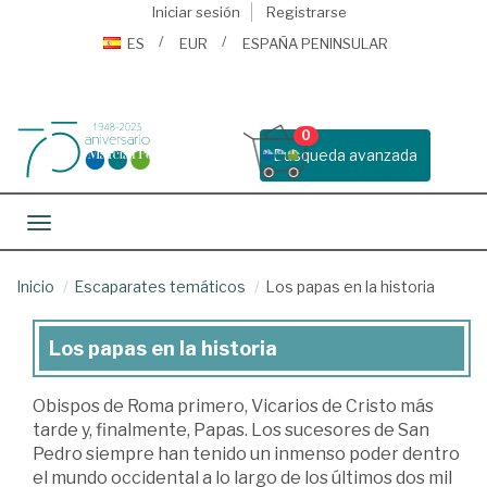
Iniciar sesión
Registrarse
ES
EUR
ESPAÑA PENINSULAR
0
Busqueda avanzada
Toggle navigation
Inicio
Escaparates temáticos
Los papas en la historia
Los papas en la historia
Los
papas
Obispos de Roma primero, Vicarios de Cristo más
en
tarde y, finalmente, Papas. Los sucesores de San
la
Pedro siempre han tenido un inmenso poder dentro
el mundo occidental a lo largo de los últimos dos mil