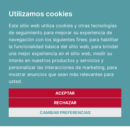
Utilizamos cookies
Este sitio web utiliza cookies y otras tecnologías
de seguimiento para mejorar su experiencia de
navegación con los siguientes fines:
para habilitar
la funcionalidad básica del sitio web
,
para brindar
una mejor experiencia en el sitio web
,
medir su
interés en nuestros productos y servicios y
personalizar las interacciones de marketing
,
para
mostrar anuncios que sean más relevantes para
usted
.
ACEPTAR
RECHAZAR
CAMBIAR PREFERENCIAS