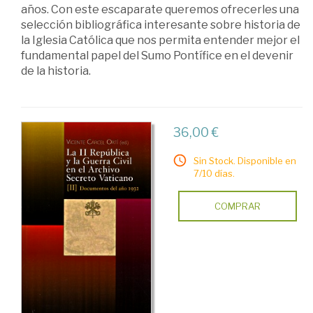
historia
años. Con este escaparate queremos ofrecerles una
selección bibliográfica interesante sobre historia de
la Iglesia Católica que nos permita entender mejor el
fundamental papel del Sumo Pontífice en el devenir
de la historia.
36,00 €
Sin Stock. Disponible en
7/10 días.
COMPRAR