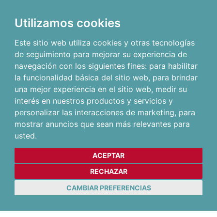
Utilizamos cookies
Este sitio web utiliza cookies y otras tecnologías
de seguimiento para mejorar su experiencia de
navegación con los siguientes fines:
para habilitar
la funcionalidad básica del sitio web
,
para brindar
una mejor experiencia en el sitio web
,
medir su
interés en nuestros productos y servicios y
personalizar las interacciones de marketing
,
para
mostrar anuncios que sean más relevantes para
usted
.
ACEPTAR
RECHAZAR
CAMBIAR PREFERENCIAS