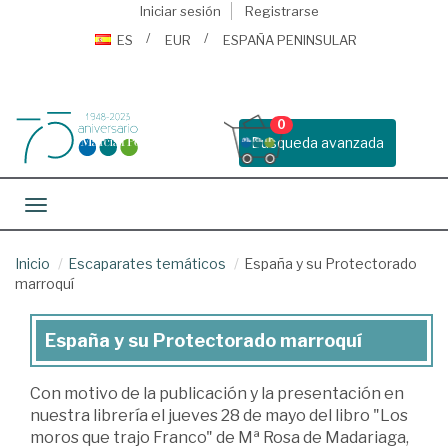
Iniciar sesión
Registrarse
ES
EUR
ESPAÑA PENINSULAR
0
Busqueda avanzada
Toggle navigation
Inicio
Escaparates temáticos
España y su Protectorado
marroquí
España y su Protectorado marroquí
España
y
Con motivo de la publicación y la presentación en
su
nuestra librería el jueves 28 de mayo del libro "Los
Protectorado
moros que trajo Franco" de Mª Rosa de Madariaga,