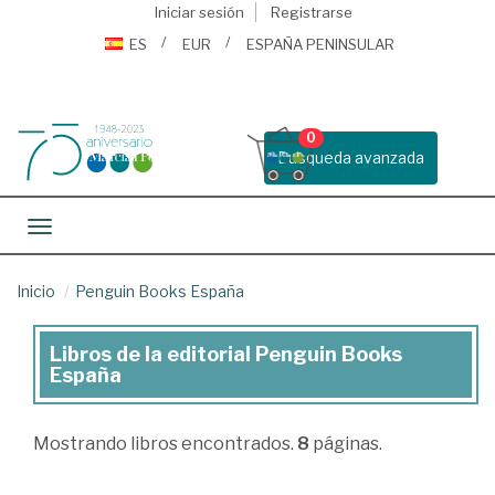
Iniciar sesión
Registrarse
ES
EUR
ESPAÑA PENINSULAR
0
Busqueda avanzada
Toggle navigation
Inicio
Penguin Books España
Libros de la editorial Penguin Books
Libros
España
de
la
Mostrando
libros encontrados.
8
páginas.
editorial