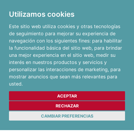
Utilizamos cookies
Este sitio web utiliza cookies y otras tecnologías
de seguimiento para mejorar su experiencia de
navegación con los siguientes fines:
para habilitar
la funcionalidad básica del sitio web
,
para brindar
una mejor experiencia en el sitio web
,
medir su
interés en nuestros productos y servicios y
personalizar las interacciones de marketing
,
para
mostrar anuncios que sean más relevantes para
usted
.
ACEPTAR
RECHAZAR
CAMBIAR PREFERENCIAS