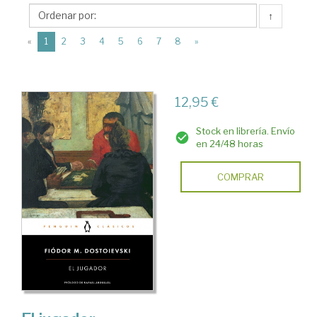
Penguin
↑
Books
(current)
España
«
1
2
3
4
5
6
7
8
»
12,95 €
Stock en librería. Envío
en 24/48 horas
COMPRAR