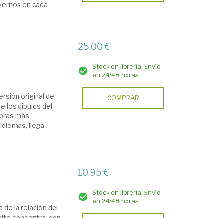
overnos en cada
25,00 €
Stock en librería. Envío
en 24/48 horas
rsión original de
COMPRAR
e los dibujos del
 obras más
 idiomas, llega
10,95 €
Stock en librería. Envío
en 24/48 horas
 de la relación del
pito concentra, con