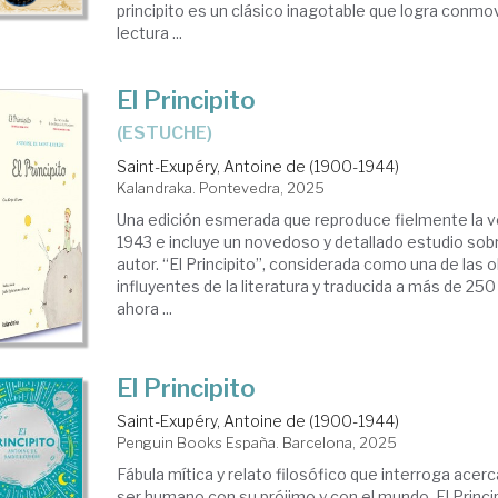
principito es un clásico inagotable que logra conm
lectura ...
El Principito
(ESTUCHE)
Saint-Exupéry, Antoine de (1900-1944)
Kalandraka. Pontevedra, 2025
Una edición esmerada que reproduce fielmente la ve
1943 e incluye un novedoso y detallado estudio sobr
autor. “El Principito”, considerada como una de las
influyentes de la literatura y traducida a más de 250
ahora ...
El Principito
Saint-Exupéry, Antoine de (1900-1944)
Penguin Books España. Barcelona, 2025
Fábula mítica y relato filosófico que interroga acerca
ser humano con su prójimo y con el mundo, El Princi