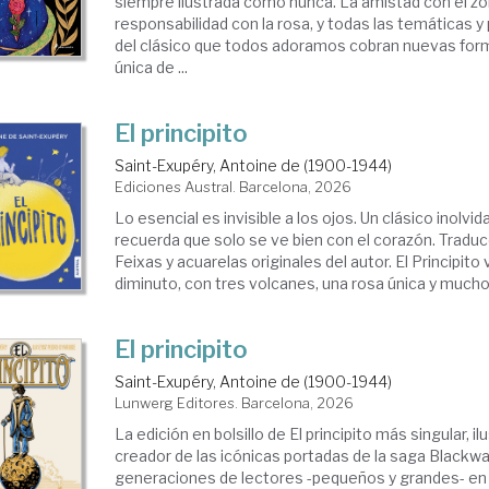
siempre ilustrada como nunca. La amistad con el zor
responsabilidad con la rosa, y todas las temáticas y
del clásico que todos adoramos cobran nuevas for
única de ...
El principito
Saint-Exupéry, Antoine de (1900-1944)
Ediciones Austral. Barcelona, 2026
Lo esencial es invisible a los ojos. Un clásico inolvi
recuerda que solo se ve bien con el corazón. Traduc
Feixas y acuarelas originales del autor. El Principito
diminuto, con tres volcanes, una rosa única y muchos
El principito
Saint-Exupéry, Antoine de (1900-1944)
Lunwerg Editores. Barcelona, 2026
La edición en bolsillo de El principito más singular, il
creador de las icónicas portadas de la saga Blackw
generaciones de lectores -pequeños y grandes- en 