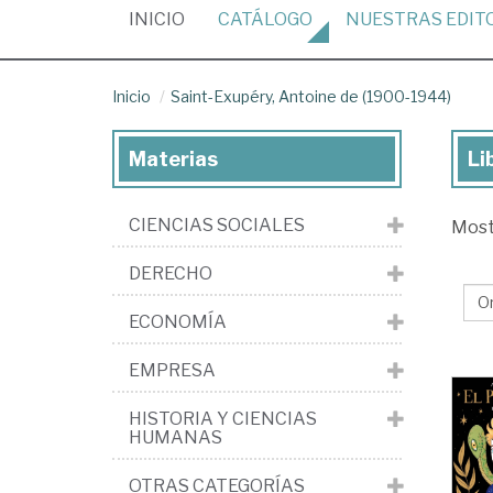
(CURRENT)
INICIO
CATÁLOGO
NUESTRAS
EDIT
Inicio
Saint-Exupéry, Antoine de (1900-1944)
Materias
Li
Lib
de
CIENCIAS SOCIALES
Mos
Sai
Exu
DERECHO
An
ECONOMÍA
de
(1
EMPRESA
19
HISTORIA Y CIENCIAS
HUMANAS
OTRAS CATEGORÍAS