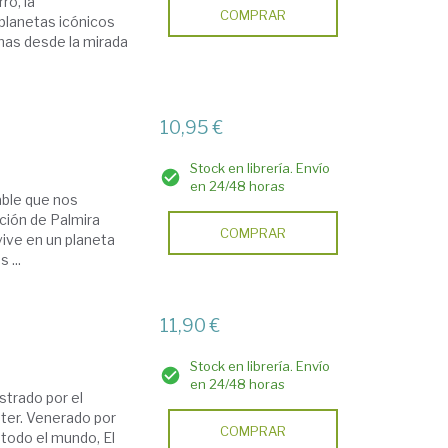
ro, la
COMPRAR
 planetas icónicos
mas desde la mirada
10,95 €
Stock en librería. Envío
en 24/48 horas
dable que nos
ción de Palmira
COMPRAR
 vive en un planeta
 ...
11,90 €
Stock en librería. Envío
en 24/48 horas
ustrado por el
ater. Venerado por
COMPRAR
todo el mundo, El