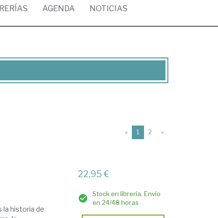
BRERÍAS
AGENDA
NOTICIAS
(current)
«
1
2
»
22,95 €
Stock en librería. Envío
en 24/48 horas
 la historia de