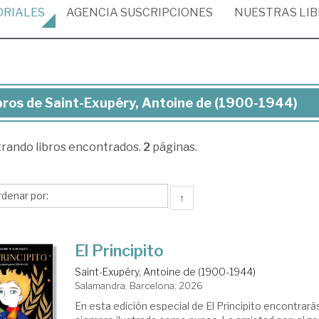
ORIALES
AGENCIA
SUSCRIPCIONES
NUESTRAS
LI
bros de Saint-Exupéry, Antoine de (1900-1944)
ros
trando
libros encontrados.
2
páginas.
nt-
péry,
toine
↑
900-
El Principito
44)
Saint-Exupéry, Antoine de (1900-1944)
Salamandra. Barcelona, 2026
En esta edición especial de El Principito encontrarás