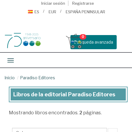
Iniciar sesión
Registrarse
ES
EUR
ESPAÑA PENINSULAR
0
Busqueda avanzada
Toggle navigation
Inicio
Paradiso Editores
Libros de la editorial Paradiso Editores
Libros
de
Mostrando
libros encontrados.
2
páginas.
la
editorial