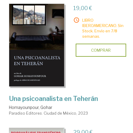
19,00 €
LIBRO
IBEROAMERICANO. Sin
Stock. Envío en 7/8
semanas.
COMPRAR
Una psicoanalista en Teherán
Homayounpour, Gohar
Paradiso Editores. Ciudad de México, 2023
29,00 €