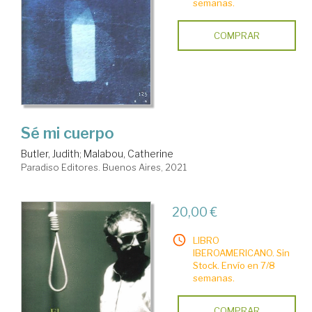
semanas.
COMPRAR
Sé mi cuerpo
Butler, Judith
;
Malabou, Catherine
Paradiso Editores. Buenos Aires, 2021
20,00 €
LIBRO
IBEROAMERICANO. Sin
Stock. Envío en 7/8
semanas.
COMPRAR