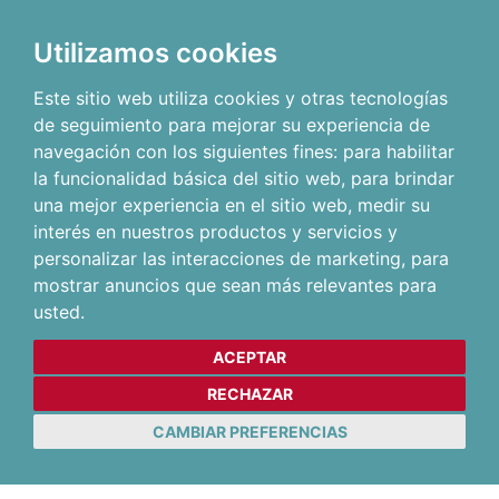
Utilizamos cookies
Este sitio web utiliza cookies y otras tecnologías
de seguimiento para mejorar su experiencia de
navegación con los siguientes fines:
para habilitar
la funcionalidad básica del sitio web
,
para brindar
una mejor experiencia en el sitio web
,
medir su
interés en nuestros productos y servicios y
personalizar las interacciones de marketing
,
para
mostrar anuncios que sean más relevantes para
usted
.
ACEPTAR
RECHAZAR
CAMBIAR PREFERENCIAS