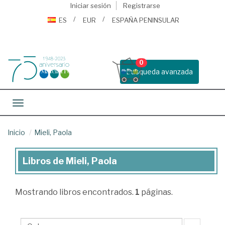
Iniciar sesión
Registrarse
ES
EUR
ESPAÑA PENINSULAR
0
Busqueda avanzada
Toggle navigation
Inicio
Mieli, Paola
Libros de Mieli, Paola
Libros
de
Mostrando
libros encontrados.
1
páginas.
Mieli,
Paola