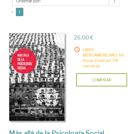
↑
(current)
«
1
26,00 €
LIBRO
IBEROAMERICANO. Sin
Stock. Envío en 7/8
semanas.
COMPRAR
Más allá de la Psicología Social