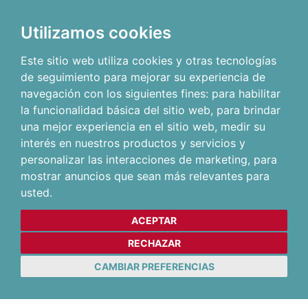
Utilizamos cookies
Este sitio web utiliza cookies y otras tecnologías
de seguimiento para mejorar su experiencia de
navegación con los siguientes fines:
para habilitar
la funcionalidad básica del sitio web
,
para brindar
una mejor experiencia en el sitio web
,
medir su
interés en nuestros productos y servicios y
personalizar las interacciones de marketing
,
para
mostrar anuncios que sean más relevantes para
usted
.
ACEPTAR
RECHAZAR
CAMBIAR PREFERENCIAS