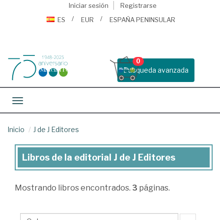
Iniciar sesión
Registrarse
ES
EUR
ESPAÑA PENINSULAR
0
Busqueda avanzada
Toggle navigation
Inicio
J de J Editores
Libros de la editorial J de J Editores
Libros
de
Mostrando
libros encontrados.
3
páginas.
la
editorial