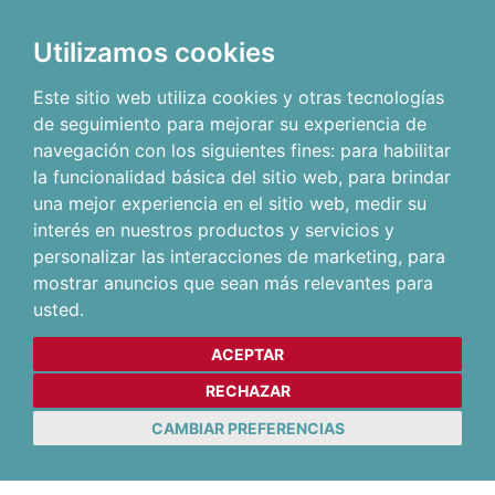
Utilizamos cookies
Este sitio web utiliza cookies y otras tecnologías
de seguimiento para mejorar su experiencia de
navegación con los siguientes fines:
para habilitar
la funcionalidad básica del sitio web
,
para brindar
una mejor experiencia en el sitio web
,
medir su
interés en nuestros productos y servicios y
personalizar las interacciones de marketing
,
para
mostrar anuncios que sean más relevantes para
usted
.
ACEPTAR
RECHAZAR
CAMBIAR PREFERENCIAS