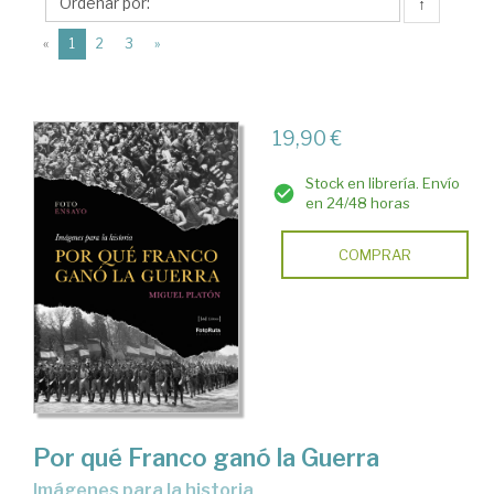
J
↑
de
(current)
«
1
2
3
»
J
Editores
19,90 €
Stock en librería. Envío
en 24/48 horas
COMPRAR
Por qué Franco ganó la Guerra
Imágenes para la historia