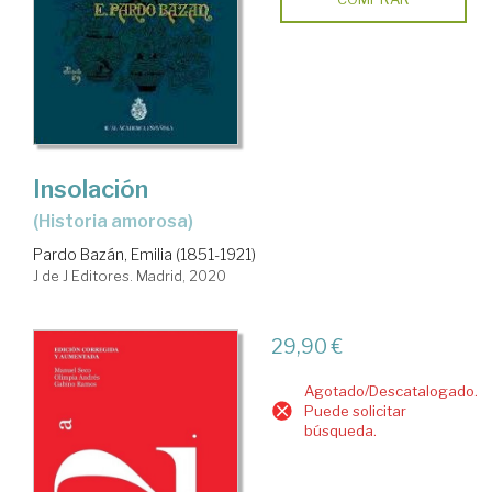
Insolación
(historia amorosa)
Pardo Bazán, Emilia (1851-1921)
J de J Editores. Madrid, 2020
29,90 €
Agotado/Descatalogado.
Puede solicitar
búsqueda.