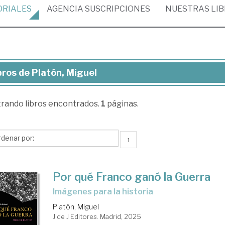
ORIALES
AGENCIA
SUSCRIPCIONES
NUESTRAS
LI
bros de Platón, Miguel
ros
trando
libros encontrados.
1
páginas.
tón,
guel
↑
Por qué Franco ganó la Guerra
Imágenes para la historia
Platón, Miguel
J de J Editores. Madrid, 2025