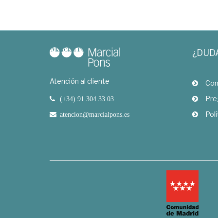
¿DUD
Atención al cliente
Com
Pre
(+34) 91 304 33 03
Polí
atencion@marcialpons.es