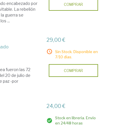
bando encabezado por
COMPRAR
itable. La rebelión
 la guerra se
os ...
29,00 €
trado
Sin Stock. Disponible en
7/10 días.
ea fueron las 72
COMPRAR
del 20 de julio de
e paz -por
24,00 €
Stock en librería. Envío
en 24/48 horas