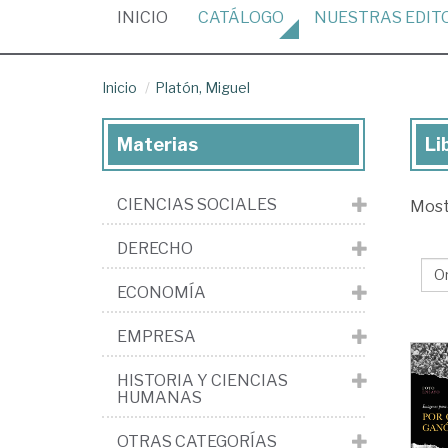
(CURRENT)
INICIO
CATÁLOGO
NUESTRAS
EDIT
Inicio
Platón, Miguel
Materias
Li
Lib
de
CIENCIAS SOCIALES
Mos
Pla
Mi
DERECHO
ECONOMÍA
EMPRESA
HISTORIA Y CIENCIAS
HUMANAS
OTRAS CATEGORÍAS