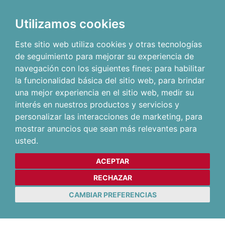
Utilizamos cookies
Este sitio web utiliza cookies y otras tecnologías
de seguimiento para mejorar su experiencia de
navegación con los siguientes fines:
para habilitar
la funcionalidad básica del sitio web
,
para brindar
una mejor experiencia en el sitio web
,
medir su
interés en nuestros productos y servicios y
personalizar las interacciones de marketing
,
para
mostrar anuncios que sean más relevantes para
usted
.
ACEPTAR
RECHAZAR
CAMBIAR PREFERENCIAS