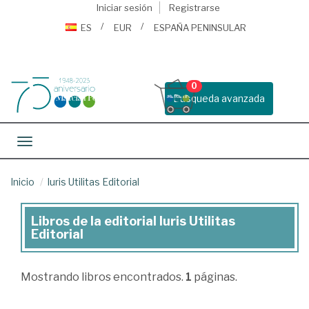
Iniciar sesión
Registrarse
ES
EUR
ESPAÑA PENINSULAR
0
Busqueda avanzada
Toggle navigation
Inicio
Iuris Utilitas Editorial
Libros de la editorial Iuris Utilitas
Libros
Editorial
de
la
Mostrando
libros encontrados.
1
páginas.
editorial