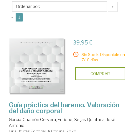
Iuris
↑
Utilitas
(current)
Editorial
«
1
39,95 €
Sin Stock. Disponible en
7/10 días.
COMPRAR
Guía práctica del baremo. Valoración
del daño corporal
García-Chamón Cervera, Enrique
;
Seijas Quintana, José
Antonio
Iuris Utilitas Editorial. A Coruña, 2020