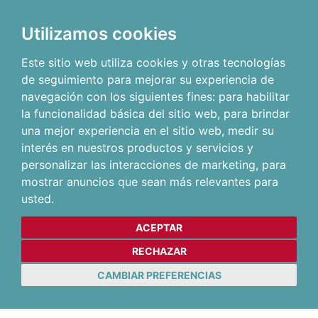
Utilizamos cookies
Este sitio web utiliza cookies y otras tecnologías
de seguimiento para mejorar su experiencia de
navegación con los siguientes fines:
para habilitar
la funcionalidad básica del sitio web
,
para brindar
una mejor experiencia en el sitio web
,
medir su
interés en nuestros productos y servicios y
personalizar las interacciones de marketing
,
para
mostrar anuncios que sean más relevantes para
usted
.
ACEPTAR
RECHAZAR
CAMBIAR PREFERENCIAS