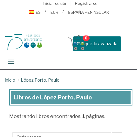
Iniciar sesión
Registrarse
ES
EUR
ESPAÑA PENINSULAR
0
Busqueda avanzada
Toggle navigation
Inicio
López Porto, Paulo
Libros de López Porto, Paulo
Libros
de
Mostrando
libros encontrados.
1
páginas.
López
Porto,