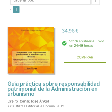
José
↑
Ángel
(current)
«
1
34,96 €
Stock en librería. Envío
en 24/48 horas
COMPRAR
Guía práctica sobre responsabilidad
patrimonial de la Administración en
urbanismo
Oreiro Romar, José Ángel
Iuris Utilitas Editorial. A Coruña, 2019