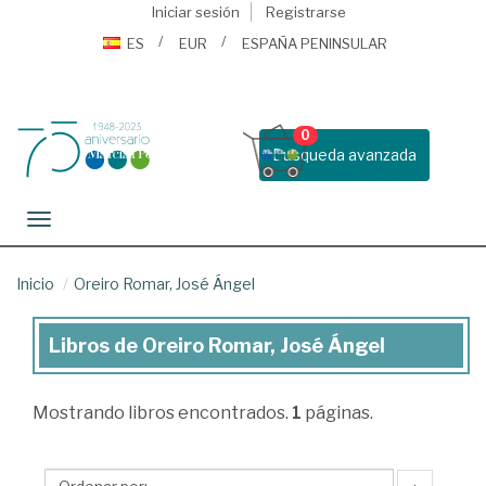
Iniciar sesión
Registrarse
ES
EUR
ESPAÑA PENINSULAR
0
Busqueda avanzada
Toggle navigation
Inicio
Oreiro Romar, José Ángel
Libros de Oreiro Romar, José Ángel
Libros
de
Mostrando
libros encontrados.
1
páginas.
Oreiro
Romar,