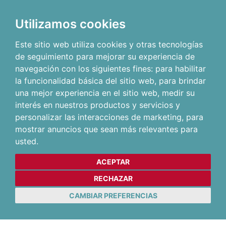
Utilizamos cookies
Este sitio web utiliza cookies y otras tecnologías
de seguimiento para mejorar su experiencia de
navegación con los siguientes fines:
para habilitar
la funcionalidad básica del sitio web
,
para brindar
una mejor experiencia en el sitio web
,
medir su
interés en nuestros productos y servicios y
personalizar las interacciones de marketing
,
para
mostrar anuncios que sean más relevantes para
usted
.
ACEPTAR
RECHAZAR
CAMBIAR PREFERENCIAS