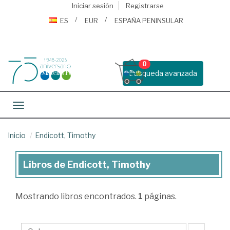
Iniciar sesión
Registrarse
ES
EUR
ESPAÑA PENINSULAR
0
Busqueda avanzada
Toggle navigation
Inicio
Endicott, Timothy
Libros de Endicott, Timothy
Libros
de
Mostrando
libros encontrados.
1
páginas.
Endicott,
Timothy