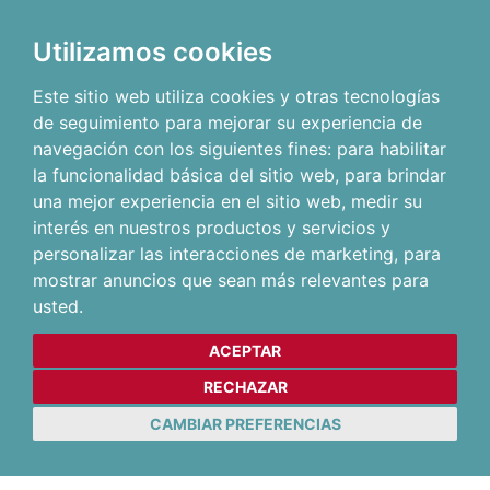
Utilizamos cookies
Este sitio web utiliza cookies y otras tecnologías
de seguimiento para mejorar su experiencia de
navegación con los siguientes fines:
para habilitar
la funcionalidad básica del sitio web
,
para brindar
una mejor experiencia en el sitio web
,
medir su
interés en nuestros productos y servicios y
personalizar las interacciones de marketing
,
para
mostrar anuncios que sean más relevantes para
usted
.
ACEPTAR
RECHAZAR
CAMBIAR PREFERENCIAS