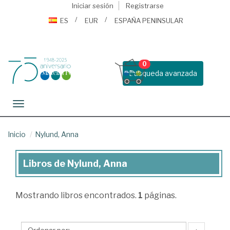
Iniciar sesión
Registrarse
ES
EUR
ESPAÑA PENINSULAR
0
Busqueda avanzada
Toggle navigation
Inicio
Nylund, Anna
Libros de Nylund, Anna
Libros
de
Mostrando
libros encontrados.
1
páginas.
Nylund,
Anna