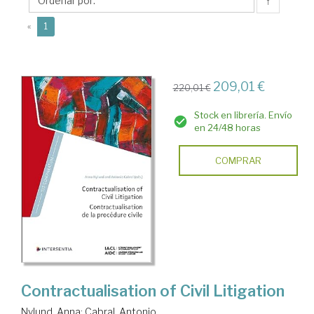
↑
(current)
«
1
209,01 €
220,01 €
Stock en librería. Envío
en 24/48 horas
COMPRAR
Contractualisation of Civil Litigation
Nylund, Anna
;
Cabral, Antonio