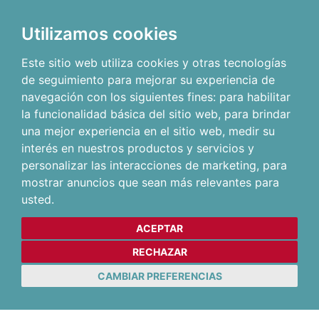
Utilizamos cookies
Este sitio web utiliza cookies y otras tecnologías
de seguimiento para mejorar su experiencia de
navegación con los siguientes fines:
para habilitar
la funcionalidad básica del sitio web
,
para brindar
una mejor experiencia en el sitio web
,
medir su
interés en nuestros productos y servicios y
personalizar las interacciones de marketing
,
para
mostrar anuncios que sean más relevantes para
usted
.
ACEPTAR
RECHAZAR
CAMBIAR PREFERENCIAS