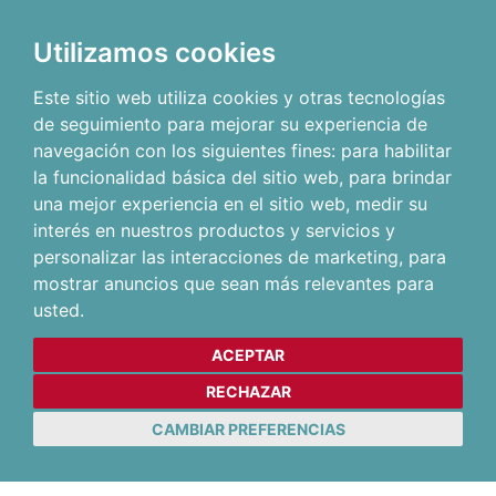
Utilizamos cookies
Este sitio web utiliza cookies y otras tecnologías
de seguimiento para mejorar su experiencia de
navegación con los siguientes fines:
para habilitar
la funcionalidad básica del sitio web
,
para brindar
una mejor experiencia en el sitio web
,
medir su
interés en nuestros productos y servicios y
personalizar las interacciones de marketing
,
para
mostrar anuncios que sean más relevantes para
usted
.
ACEPTAR
RECHAZAR
CAMBIAR PREFERENCIAS