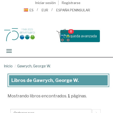
Iniciar sesión
Registrarse
ES
EUR
ESPAÑA PENINSULAR
0
Busqueda avanzada
Toggle navigation
Inicio
Gawrych, George W.
Libros de Gawrych, George W.
Libros
de
Mostrando
libros encontrados.
1
páginas.
Gawrych,
George